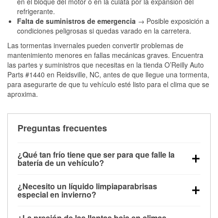
en el bloque del motor o en la culata por la expansión del
refrigerante.
Falta de suministros de emergencia
→ Posible exposición a
condiciones peligrosas si quedas varado en la carretera.
Las tormentas invernales pueden convertir problemas de
mantenimiento menores en fallas mecánicas graves. Encuentra
las partes y suministros que necesitas en la tienda O’Reilly Auto
Parts #1440 en Reidsville, NC, antes de que llegue una tormenta,
para asegurarte de que tu vehículo esté listo para el clima que se
aproxima.
Preguntas frecuentes
¿Qué tan frío tiene que ser para que falle la
batería de un vehículo?
La capacidad de la batería comienza a disminuir por
¿Necesito un líquido limpiaparabrisas
debajo de los 32 °F y puede perder hasta la mitad de
especial en invierno?
su potencia de arranque cerca de los 0 °F, lo que
Sí. El líquido limpiaparabrisas para invierno resiste
aumenta la probabilidad de que el vehículo no
¿La presión de las llantas baja en climas