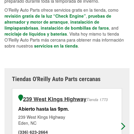
preparado durante toda la temporada de invierno.
O’Reilly Auto Parts ofrece servicios gratis en la tienda, como
revisión gratis de la luz “Check Engine”
,
pruebas de
alternador y motor de arranque
,
instalación de
limpiaparabrisas
,
instalación de bombillas de faros
, and
reciclaje de líquidos y baterías
. Visita hoy mismo tu tienda
O’Reilly Auto Parts más cercana para obtener más información
sobre nuestros
servicios en la tienda
.
Tiendas O'Reilly Auto Parts cercanas
239 West Kings Highway
Tienda 1773
Abierto hasta las 9pm.
Ab
239 West Kings Highway
13
Eden, NC
Gr
(336) 623-2664
(3