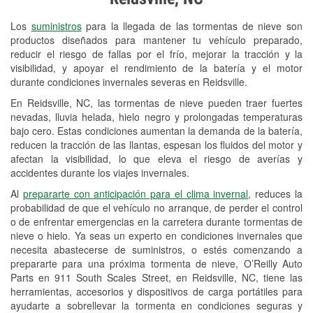
Revisión de la luz "Check Engine"
Los
suministros
para la llegada de las tormentas de nieve son
Reciclaje de baterías y aceite
productos diseñados para mantener tu vehículo preparado,
reducir el riesgo de fallas por el frío, mejorar la tracción y la
Instalación de bombillas de faros
visibilidad, y apoyar el rendimiento de la batería y el motor
Instalación de limpiaparabrisas
durante condiciones invernales severas en Reidsville.
En Reidsville, NC, las tormentas de nieve pueden traer fuertes
Programa de Préstamo de
nevadas, lluvia helada, hielo negro y prolongadas temperaturas
Herramientas
bajo cero. Estas condiciones aumentan la demanda de la batería,
reducen la tracción de las llantas, espesan los fluidos del motor y
Rectificación de tambores y discos de
afectan la visibilidad, lo que eleva el riesgo de averías y
freno
accidentes durante los viajes invernales.
Al
prepararte con anticipación para el clima invernal
, reduces la
Mangueras hidráulicas a la medida
probabilidad de que el vehículo no arranque, de perder el control
o de enfrentar emergencias en la carretera durante tormentas de
Snowstorm Supplies
nieve o hielo. Ya seas un experto en condiciones invernales que
Conoce más
necesita abastecerse de suministros, o estés comenzando a
prepararte para una próxima tormenta de nieve, O’Reilly Auto
Parts en 911 South Scales Street, en Reidsville, NC, tiene las
herramientas, accesorios y dispositivos de carga portátiles para
ayudarte a sobrellevar la tormenta en condiciones seguras y