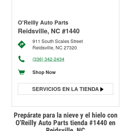
O'Reilly Auto Parts
Reidsville, NC #1440
911 South Scales Street
Reidsville, NC 27320
(336) 342-2434
Shop Now
SERVICIOS EN LA TIENDA
Prueba de batería
Prueba de alternadores y
Prepárate para la nieve y el hielo con
arrancadores
O’Reilly Auto Parts tienda #1440 en
Reidsville, NC