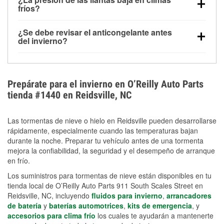
la congelación y ayuda a disolver la sal y la nieve
arranque.
fríos?
derretida en la carretera para mejorar la visibilidad.
Sí. La presión de las llantas normalmente disminuye
¿Se debe revisar el anticongelante antes
alrededor de 1 PSI por cada 10 °F que baja la
del invierno?
temperatura. Puedes obtener más información sobre
Sí. Una mezcla adecuada del anticongelante protege
la baja presión en invierno en nuestro artículo.
el motor contra la congelación, las grietas internas y
el sobrecalentamiento en condiciones de frío
Prepárate para el invierno en O’Reilly Auto Parts
extremo. Aprende cómo comprobar la protección
tienda #1440 en Reidsville, NC
anticongelante en nuestra sección How-To.
Las tormentas de nieve o hielo en Reidsville pueden desarrollarse
rápidamente, especialmente cuando las temperaturas bajan
durante la noche. Preparar tu vehículo antes de una tormenta
mejora la confiabilidad, la seguridad y el desempeño de arranque
en frío.
Los suministros para tormentas de nieve están disponibles en tu
tienda local de O’Reilly Auto Parts 911 South Scales Street en
Reidsville, NC, incluyendo
fluidos para invierno
,
arrancadores
de batería
y
baterías automotrices
,
kits de emergencia
, y
accesorios para clima frío
los cuales te ayudarán a mantenerte