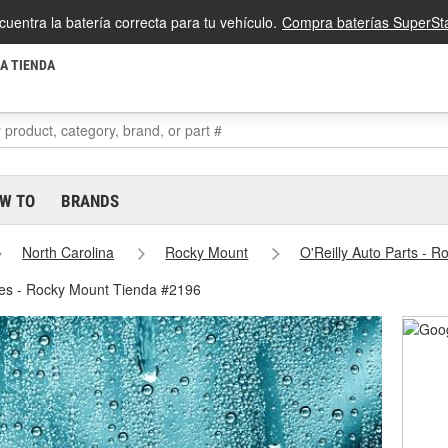
cuentra la batería correcta para tu vehículo.
Compra baterías SuperSta
LA TIENDA
W TO
BRANDS
North Carolina
Rocky Mount
O'Reilly Auto Parts - 
nes - Rocky Mount Tienda #2196