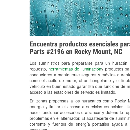
Encuentra productos esenciales para
Parts #2196 en Rocky Mount, NC
Los suministros para prepararse para un huracán
repuesto,
herramientas de iluminación
y productos pa
conductores a mantenerse seguros y móviles durante
como el aceite de motor, el anticongelante y el líq
vehículo en buen estado garantiza que funcione de m
acceso a las estaciones de servicio es limitado.
En zonas propensas a los huracanes como Rocky Mo
energía y limitar el acceso a servicios esenciales. 
hacer funcionar accesorios o arrancar y detenerlo re
problemas en el alternador. El abastecerte de sumini
corriente y fuentes de energía portátiles ayuda a
necesites.