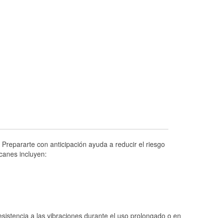
Prueba de alternadores y arrancadores
Revisión de la luz "Check Engine"
Reciclaje de baterías y aceite
Instalación de bombillas de faros
Instalación de limpiaparabrisas
Programa de Préstamo de Herramientas
Rectificación de tambores y discos de
freno
Mangueras hidráulicas a la medida
Hurricane Supplies
Prepararte con anticipación ayuda a reducir el riesgo
Conoce más
canes incluyen:
istencia a las vibraciones durante el uso prolongado o en