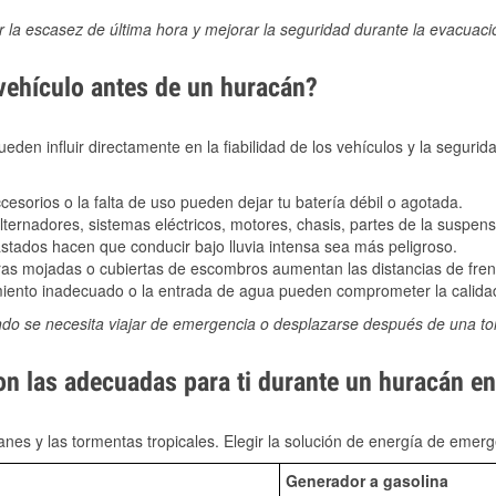
ir la escasez de última hora y mejorar la seguridad durante la evacuac
 vehículo antes de un huracán?
den influir directamente en la fiabilidad de los vehículos y la segurid
sorios o la falta de uso pueden dejar tu batería débil o agotada.
ernadores, sistemas eléctricos, motores, chasis, partes de la suspens
stados hacen que conducir bajo lluvia intensa sea más peligroso.
as mojadas o cubiertas de escombros aumentan las distancias de frena
ento inadecuado o la entrada de agua pueden comprometer la calidad
ndo se necesita viajar de emergencia o desplazarse después de una t
son las adecuadas para ti durante un huracán 
nes y las tormentas tropicales. Elegir la solución de energía de eme
Generador a gasolina