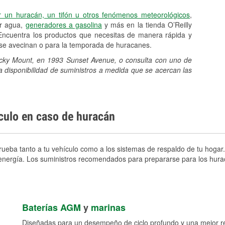
r un huracán, un tifón u otros fenómenos meteorológicos
,
er agua,
generadores a gasolina
y más en la tienda O’Reilly
ncuentra los productos que necesitas de manera rápida y
e se avecinan o para la temporada de huracanes.
Rocky Mount, en 1993 Sunset Avenue, o consulta con uno de
a disponibilidad de suministros a medida que se acercan las
ículo en caso de huracán
eba tanto a tu vehículo como a los sistemas de respaldo de tu hogar. 
e energía. Los suministros recomendados para prepararse para los hura
Baterías AGM
y
marinas
Diseñadas para un desempeño de ciclo profundo y una mejor res