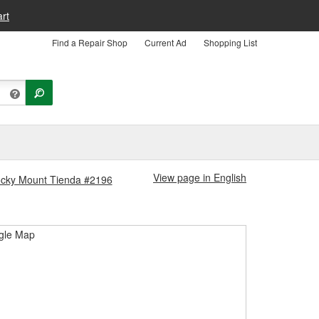
rt
Find a Repair Shop
Current Ad
Shopping List
View page in English
Rocky Mount Tienda #2196