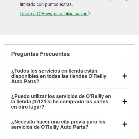
limitado con puntos extras.
Únete a O'Rewards o inicia sesión
Preguntas Frecuentes
¿Todos los servicios en tienda están
disponibles en todas las tiendas O'Reilly
Auto Parts?
Todos los servicios gratuitos de tienda, incluyendo
¿Puedo utilizar los servicios de O'Reilly en
las pruebas de batería, pruebas de alternador y
la tienda #5124 si he comprado las partes
motor de arranque, revisión de la luz “Check Engine”
en otro lugar?
con O'Reilly VeriScan® e instalación de
Puedes solicitar la mayoría de los servicios en tienda
limpiaparabrisas o bombillas, están disponibles en
¿Necesito hacer una cita previa para los
de O'Reilly Auto Parts que estén disponibles en la
todas las tiendas O'Reilly Auto Parts. La tienda
servicios de O'Reilly Auto Parts?
tienda #5124 de Statesville, NC aunque hayas
O'Reilly #5124 de Statesville, NC también ofrece
No es necesario agendar una cita para ninguno de
comprado las partes en otro sitio. Los servicios como