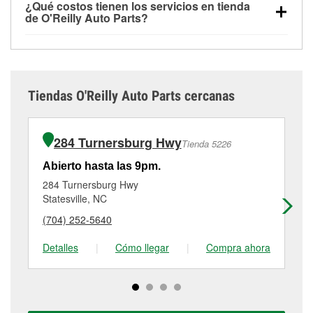
servicios especializados como:
reciclaje de baterías
¿Qué costos tienen los servicios en tienda
los servicios ofrecidos en la tienda O'Reilly Auto
pruebas de batería y recarga, así como reciclaje de
y aceite, programa de préstamo de herramientas y
de O'Reilly Auto Parts?
Parts #5124, simplemente visita la tienda y pregunta
baterías y aceite usado, se ofrecen
rectificación de tambores y discos de freno.
Si el
Aunque muchos de los servicios de la tienda
a un profesional en autopartes por el servicio que
independientemente de si has comprado los
servicio que necesitas no está disponible en la
O'Reilly Auto Parts de Statesville, NC, como las
necesites. Dependiendo del número de clientes que
artículos en O'Reilly Auto Parts, o no. Sin embargo,
tienda #5124, consulta las
tiendas cercanas
para
pruebas de batería, pruebas de alternador y motor de
haya en la tienda o del servicio solicitado, es posible
ciertos servicios como la instalación de bombillas,
determinar cuáles cuentan con estos servicios.
arranque y la revisión de la luz “Check Engine” con
que tengas que esperar unos minutos, pero el
baterías o limpiaparabrisas requieren que las partes
Tiendas O'Reilly Auto Parts cercanas
O'Reilly VeriScan® son gratuitos en la tienda de
equipo de Statesville, NC está dedicado a prestar un
se compren en la tienda. Las compras también se
Statesville, NC otros servicios como la instalación de
excelente servicio al cliente y a ayudarte a volver a
pueden realizar en línea y solicitar los servicios de
limpiaparabrisas o la instalación de bombillas
la carretera cuanto antes.
instalación cuando se recoja la orden en la tienda
284 Turnersburg Hwy
Tienda 5226
requieren la compra de las partes o productos
#5124 de Statesville. Para más detalles, contáctanos
necesarios para completar el servicio. Los servicios
al
(704) 253-4001
o visítanos en 576 Mocksville
Abierto hasta las 9pm.
Ab
adicionales, como el rectificado de discos y
Hwy, Statesville, NC.
284 Turnersburg Hwy
52
tambores de freno, tienen un pequeño costo que
Statesville, NC
Sta
puede variar según la tienda. Contacta o visita la
(704) 252-5640
(7
tienda #5124 para obtener más información.
Detalles
|
Cómo llegar
|
Compra ahora
De