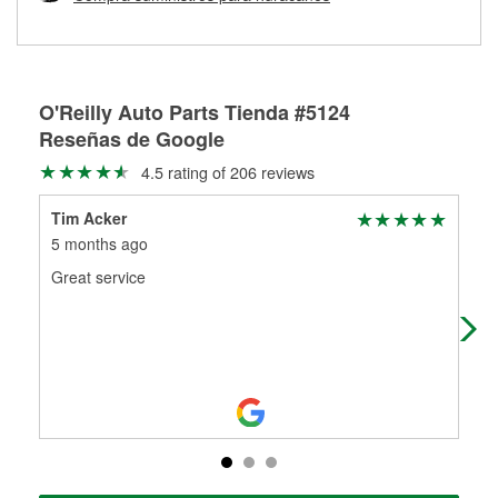
Más información sobre el Programa de Préstamo de
ser rectificados con seguridad. Si tus tambores o discos no
Herramientas de O'Reilly
pueden ser reutilizados, podemos ayudarte a encontrar las
partes de reemplazo correctas para tu reparación.
Rectificación de tambores y discos de freno
O'Reilly Auto Parts Tienda #5124
Reseñas de Google
4.5 rating of 206 reviews
Tim Acker
Jo 
5 months ago
8 m
Great service
Alw
the
tha