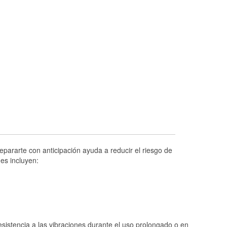
Prueba de alternadores y arrancadores
Revisión de la luz "Check Engine"
Reciclaje de baterías y aceite
Instalación de bombillas de faros
Instalación de limpiaparabrisas
Programa de Préstamo de Herramientas
Rectificación de tambores y discos de
freno
Hurricane Supplies
Conoce más
epararte con anticipación ayuda a reducir el riesgo de
es incluyen:
istencia a las vibraciones durante el uso prolongado o en