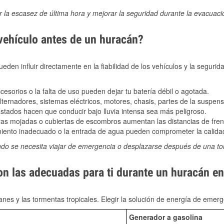
ir la escasez de última hora y mejorar la seguridad durante la evacuac
 vehículo antes de un huracán?
den influir directamente en la fiabilidad de los vehículos y la segurid
sorios o la falta de uso pueden dejar tu batería débil o agotada.
ernadores, sistemas eléctricos, motores, chasis, partes de la suspens
stados hacen que conducir bajo lluvia intensa sea más peligroso.
as mojadas o cubiertas de escombros aumentan las distancias de frena
ento inadecuado o la entrada de agua pueden comprometer la calidad
ndo se necesita viajar de emergencia o desplazarse después de una t
on las adecuadas para ti durante un huracán en
nes y las tormentas tropicales. Elegir la solución de energía de eme
Generador a gasolina