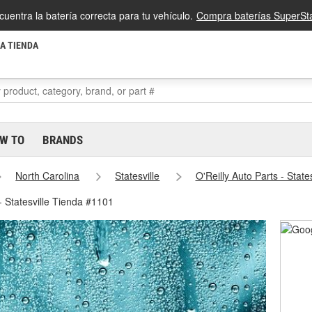
cuentra la batería correcta para tu vehículo.
Compra baterías SuperSta
LA TIENDA
W TO
BRANDS
North Carolina
Statesville
O'Reilly Auto Parts - Stat
 - Statesville Tienda #1101