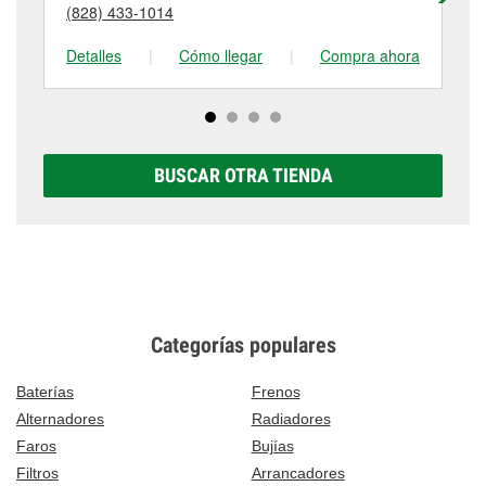
detalles, contáctanos al
(828) 874-4107
o visítanos
(828) 433-1014
(8
tienda #1105 para obtener más información.
en 1584 Highway 70 West, Valdese, NC.
Detalles
|
Cómo llegar
|
Compra ahora
De
BUSCAR OTRA TIENDA
Categorías populares
Baterías
Frenos
Alternadores
Radiadores
Faros
Bujías
Filtros
Arrancadores