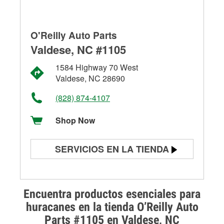
O'Reilly Auto Parts
Valdese, NC #1105
1584 Highway 70 West
Valdese, NC 28690
(828) 874-4107
Shop Now
SERVICIOS EN LA TIENDA
Prueba de batería
Prueba de alternadores y
Encuentra productos esenciales para
arrancadores
huracanes en la tienda O’Reilly Auto
Parts #1105 en Valdese, NC
Revisión de la luz "Check Engine"