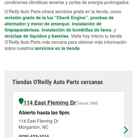
condiciones climáticas severas y cortes de energía prolongados.
O’Reilly Auto Parts ofrece servicios gratis en la tienda, como
revisión gratis de la luz “Check Engine”
,
pruebas de
alternador y motor de arranque
,
instalación de
limpiaparabrisas
,
instalación de bombillas de faros
, y
reciclaje de líquidos y baterías
. Visita hoy mismo tu tienda
O’Reilly Auto Parts más cercana para obtener más información
sobre nuestros
servicios en la tienda
.
Tiendas O'Reilly Auto Parts cercanas
114 East Fleming Dr
Tienda 3985
Abierto hasta las 9pm.
Ab
114 East Fleming Dr
81
Morganton, NC
Mo
(828) 433-1014
(8