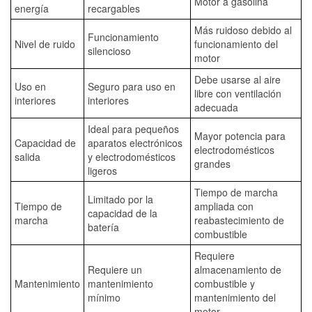
Motor a gasolina
energía
recargables
Más ruidoso debido al
Funcionamiento
Nivel de ruido
funcionamiento del
silencioso
motor
Debe usarse al aire
Uso en
Seguro para uso en
libre con ventilación
interiores
interiores
adecuada
Ideal para pequeños
Mayor potencia para
Capacidad de
aparatos electrónicos
electrodomésticos
salida
y electrodomésticos
grandes
ligeros
Tiempo de marcha
Limitado por la
Tiempo de
ampliada con
capacidad de la
marcha
reabastecimiento de
batería
combustible
Requiere
Requiere un
almacenamiento de
Mantenimiento
mantenimiento
combustible y
mínimo
mantenimiento del
motor