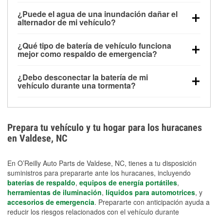
Una batería completamente cargada puede
¿Puede el agua de una inundación dañar el
alimentar pequeños accesorios durante un tiempo
alternador de mi vehículo?
limitado, pero el uso repetido sin conducir el vehículo
Sí. Los alternadores suelen estar montados en la
puede descargarla rápidamente. Se recomienda
¿Qué tipo de batería de vehículo funciona
parte baja del compartimento del motor y pueden
contar con un equipo de carga de respaldo para
mejor como respaldo de emergencia?
dañarse si se sumergen, lo que puede provocar una
cortes prolongados.
Las baterías AGM y marinas se usan comúnmente
falla en el sistema de carga y que la batería se agote
¿Debo desconectar la batería de mi
para aplicaciones de ciclo profundo porque son
días después de la exposición.
vehículo durante una tormenta?
selladas, resistentes a las vibraciones y más
Desconectarla puede ayudar a prevenir ciertas
adecuadas para ciclos repetidos de descarga
sobrecargas eléctricas, pero no te protegerá contra
profunda y recarga.
los daños por inundación. Evitar el agua estancada y
Prepara tu vehículo y tu hogar para los huracanes
preparar opciones de carga de respaldo son
en Valdese, NC
medidas de protección más efectivas.
En O’Reilly Auto Parts de Valdese, NC, tienes a tu disposición
suministros para prepararte ante los huracanes, incluyendo
baterías de respaldo
,
equipos de energía portátiles
,
herramientas de iluminación
,
líquidos para automotrices
, y
accesorios de emergencia
. Prepararte con anticipación ayuda a
reducir los riesgos relacionados con el vehículo durante