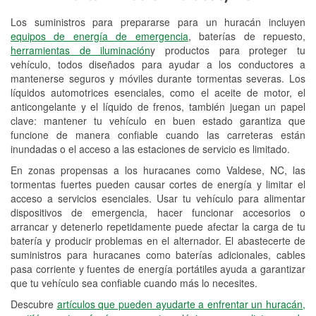
Los suministros para prepararse para un huracán incluyen
Reciclaje de baterías y aceite
equipos de energía de emergencia
, baterías de repuesto,
herramientas de iluminación
y productos para proteger tu
Instalación de bombillas de faros
vehículo, todos diseñados para ayudar a los conductores a
Instalación de limpiaparabrisas
mantenerse seguros y móviles durante tormentas severas. Los
líquidos automotrices esenciales, como el aceite de motor, el
Programa de Préstamo de
anticongelante y el líquido de frenos, también juegan un papel
clave: mantener tu vehículo en buen estado garantiza que
Herramientas
funcione de manera confiable cuando las carreteras están
inundadas o el acceso a las estaciones de servicio es limitado.
Mezcla de pinturas
En zonas propensas a los huracanes como Valdese, NC, las
Rectificación de tambores y discos de
tormentas fuertes pueden causar cortes de energía y limitar el
freno
acceso a servicios esenciales. Usar tu vehículo para alimentar
dispositivos de emergencia, hacer funcionar accesorios o
Mangueras hidráulicas a la medida
arrancar y detenerlo repetidamente puede afectar la carga de tu
batería y producir problemas en el alternador. El abastecerte de
Hurricane Supplies
suministros para huracanes como baterías adicionales, cables
pasa corriente y fuentes de energía portátiles ayuda a garantizar
Snowstorm Supplies
que tu vehículo sea confiable cuando más lo necesites.
Conoce más
Descubre
artículos que pueden ayudarte a enfrentar un huracán,