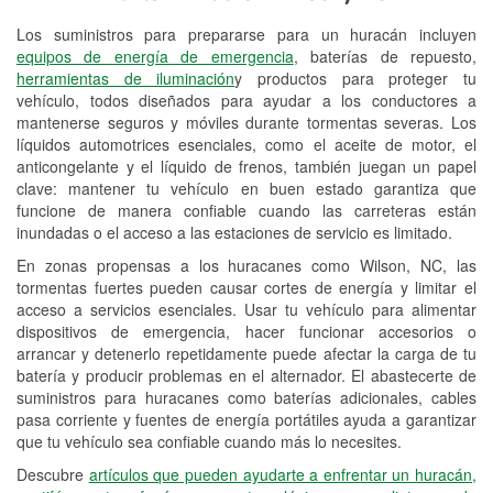
Los suministros para prepararse para un huracán incluyen
Reciclaje de baterías y aceite
equipos de energía de emergencia
, baterías de repuesto,
herramientas de iluminación
y productos para proteger tu
Instalación de bombillas de faros
vehículo, todos diseñados para ayudar a los conductores a
Instalación de limpiaparabrisas
mantenerse seguros y móviles durante tormentas severas. Los
líquidos automotrices esenciales, como el aceite de motor, el
Programa de Préstamo de
anticongelante y el líquido de frenos, también juegan un papel
clave: mantener tu vehículo en buen estado garantiza que
Herramientas
funcione de manera confiable cuando las carreteras están
inundadas o el acceso a las estaciones de servicio es limitado.
Rectificación de tambores y discos de
freno
En zonas propensas a los huracanes como Wilson, NC, las
tormentas fuertes pueden causar cortes de energía y limitar el
Hurricane Supplies
acceso a servicios esenciales. Usar tu vehículo para alimentar
dispositivos de emergencia, hacer funcionar accesorios o
Conoce más
arrancar y detenerlo repetidamente puede afectar la carga de tu
batería y producir problemas en el alternador. El abastecerte de
suministros para huracanes como baterías adicionales, cables
pasa corriente y fuentes de energía portátiles ayuda a garantizar
que tu vehículo sea confiable cuando más lo necesites.
Descubre
artículos que pueden ayudarte a enfrentar un huracán,