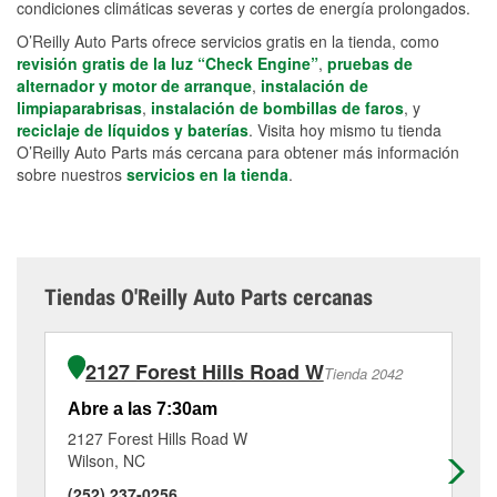
condiciones climáticas severas y cortes de energía prolongados.
O’Reilly Auto Parts ofrece servicios gratis en la tienda, como
revisión gratis de la luz “Check Engine”
,
pruebas de
alternador y motor de arranque
,
instalación de
limpiaparabrisas
,
instalación de bombillas de faros
, y
reciclaje de líquidos y baterías
. Visita hoy mismo tu tienda
O’Reilly Auto Parts más cercana para obtener más información
sobre nuestros
servicios en la tienda
.
Tiendas O'Reilly Auto Parts cercanas
2127 Forest Hills Road W
Tienda 2042
Abre a las 7:30am
Ab
2127 Forest Hills Road W
62
Wilson, NC
Na
(252) 237-0256
(2