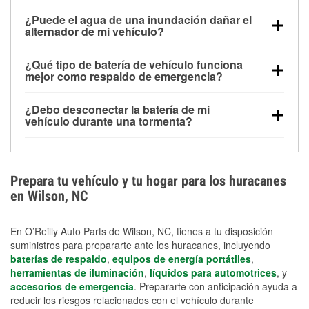
Una batería completamente cargada puede
¿Puede el agua de una inundación dañar el
alimentar pequeños accesorios durante un tiempo
alternador de mi vehículo?
limitado, pero el uso repetido sin conducir el vehículo
Sí. Los alternadores suelen estar montados en la
puede descargarla rápidamente. Se recomienda
¿Qué tipo de batería de vehículo funciona
parte baja del compartimento del motor y pueden
contar con un equipo de carga de respaldo para
mejor como respaldo de emergencia?
dañarse si se sumergen, lo que puede provocar una
cortes prolongados.
Las baterías AGM y marinas se usan comúnmente
falla en el sistema de carga y que la batería se agote
¿Debo desconectar la batería de mi
para aplicaciones de ciclo profundo porque son
días después de la exposición.
vehículo durante una tormenta?
selladas, resistentes a las vibraciones y más
Desconectarla puede ayudar a prevenir ciertas
adecuadas para ciclos repetidos de descarga
sobrecargas eléctricas, pero no te protegerá contra
profunda y recarga.
los daños por inundación. Evitar el agua estancada y
Prepara tu vehículo y tu hogar para los huracanes
preparar opciones de carga de respaldo son
en Wilson, NC
medidas de protección más efectivas.
En O’Reilly Auto Parts de Wilson, NC, tienes a tu disposición
suministros para prepararte ante los huracanes, incluyendo
baterías de respaldo
,
equipos de energía portátiles
,
herramientas de iluminación
,
líquidos para automotrices
, y
accesorios de emergencia
. Prepararte con anticipación ayuda a
reducir los riesgos relacionados con el vehículo durante