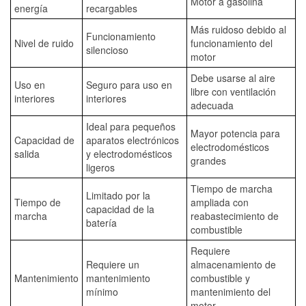
Motor a gasolina
energía
recargables
Más ruidoso debido al
Funcionamiento
Nivel de ruido
funcionamiento del
silencioso
motor
Debe usarse al aire
Uso en
Seguro para uso en
libre con ventilación
interiores
interiores
adecuada
Ideal para pequeños
Mayor potencia para
Capacidad de
aparatos electrónicos
electrodomésticos
salida
y electrodomésticos
grandes
ligeros
Tiempo de marcha
Limitado por la
Tiempo de
ampliada con
capacidad de la
marcha
reabastecimiento de
batería
combustible
Requiere
Requiere un
almacenamiento de
Mantenimiento
mantenimiento
combustible y
mínimo
mantenimiento del
motor