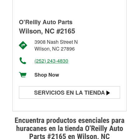
O'Reilly Auto Parts
Wilson, NC #2165
3908 Nash Street N
Wilson, NC 27896
(252) 243-4830
Shop Now
SERVICIOS EN LA TIENDA
Prueba de batería
Prueba de alternadores y
Encuentra productos esenciales para
arrancadores
huracanes en la tienda O’Reilly Auto
Parts #2165 en Wilson, NC
Revisión de la luz "Check Engine"