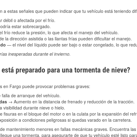
 a estas señales que pueden indicar que tu vehículo está teniendo difi
 débil o afectada por el frío.
podría estar sobrecargado.
l frío reduce la presión, lo que afecta el manejo del vehículo.
e la dirección asistida o las llantas frías pueden dificultar el manejo.
ado
— el nivel del líquido puede ser bajo o estar congelado, lo que reduc
ías inesperadas durante el invierno.
está preparado para una tormenta de nieve?
les en Fargo puede provocar problemas graves:
 falla de arranque del vehículo.
adas
→ Aumento en la distancia de frenado y reducción de la tracción.
 visibilidad durante nieve o hielo.
 fisuras en el bloque del motor o en la culata por la expansión del refr
posición a condiciones peligrosas si quedas varado en la carretera.
de mantenimiento menores en fallas mecánicas graves. Encuentra las p
llegue una tormenta, para asegurarte de que tu vehículo esté listo par