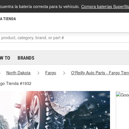
cuentra la batería correcta para tu vehículo.
Compra baterías SuperSta
LA TIENDA
W TO
BRANDS
North Dakota
Fargo
O'Reilly Auto Parts - Fargo Ti
argo Tienda #1932