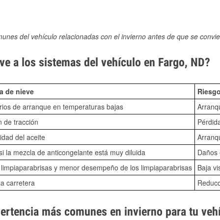
munes del vehículo relacionadas con el invierno antes de que se convie
ve a los sistemas del vehículo en Fargo, ND?
a de nieve
Riesgo
ios de arranque en temperaturas bajas
Arranq
n de tracción
Pérdida
idad del aceite
Arranqu
i la mezcla de anticongelante está muy diluida
Daños e
o limpiaparabrisas y menor desempeño de los limpiaparabrisas
Baja vi
la carretera
Reducci
vertencia más comunes en invierno para tu veh