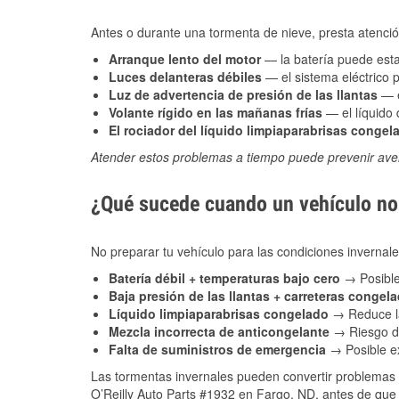
Antes o durante una tormenta de nieve, presta atención
Arranque lento del motor
— la batería puede estar
Luces delanteras débiles
— el sistema eléctrico 
Luz de advertencia de presión de las llantas
— e
Volante rígido en las mañanas frías
— el líquido d
El rociador del líquido limpiaparabrisas congel
Atender estos problemas a tiempo puede prevenir aver
¿Qué sucede cuando un vehículo no 
No preparar tu vehículo para las condiciones inverna
Batería débil + temperaturas bajo cero
→ Posible
Baja presión de las llantas + carreteras congel
Líquido limpiaparabrisas congelado
→ Reduce la
Mezcla incorrecta de anticongelante
→ Riesgo de
Falta de suministros de emergencia
→ Posible ex
Las tormentas invernales pueden convertir problemas 
O’Reilly Auto Parts #1932 en Fargo, ND, antes de que 