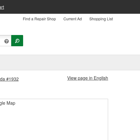
rt
Find a Repair Shop
Current Ad
Shopping List
View page in English
enda #1932