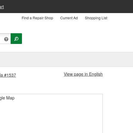
rt
Find a Repair Shop
Current Ad
Shopping List
View page in English
nda #1537