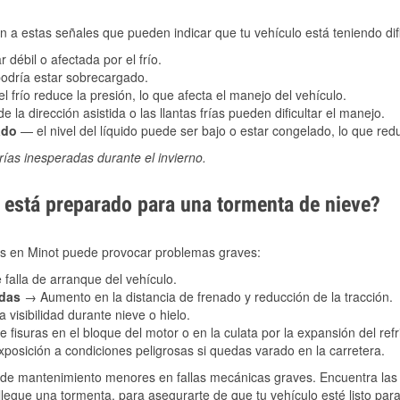
 a estas señales que pueden indicar que tu vehículo está teniendo difi
 débil o afectada por el frío.
podría estar sobrecargado.
l frío reduce la presión, lo que afecta el manejo del vehículo.
e la dirección asistida o las llantas frías pueden dificultar el manejo.
ado
— el nivel del líquido puede ser bajo o estar congelado, lo que reduc
ías inesperadas durante el invierno.
está preparado para una tormenta de nieve?
les en Minot puede provocar problemas graves:
 falla de arranque del vehículo.
adas
→ Aumento en la distancia de frenado y reducción de la tracción.
 visibilidad durante nieve o hielo.
 fisuras en el bloque del motor o en la culata por la expansión del refr
posición a condiciones peligrosas si quedas varado en la carretera.
de mantenimiento menores en fallas mecánicas graves. Encuentra las p
legue una tormenta, para asegurarte de que tu vehículo esté listo par