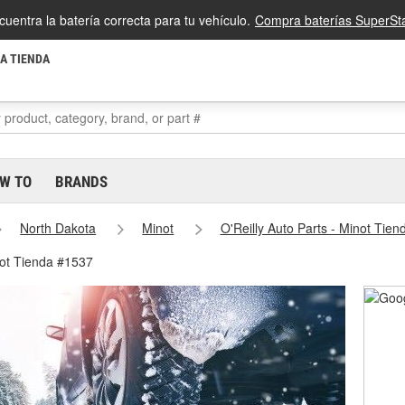
cuentra la batería correcta para tu vehículo.
Compra baterías SuperSta
LA TIENDA
W TO
BRANDS
North Dakota
Minot
O'Reilly Auto Parts - Minot Tie
not Tienda #1537