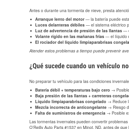
Antes o durante una tormenta de nieve, presta atención
Arranque lento del motor
— la batería puede estar
Luces delanteras débiles
— el sistema eléctrico 
Luz de advertencia de presión de las llantas
— e
Volante rígido en las mañanas frías
— el líquido d
El rociador del líquido limpiaparabrisas congel
Atender estos problemas a tiempo puede prevenir aver
¿Qué sucede cuando un vehículo no 
No preparar tu vehículo para las condiciones inverna
Batería débil + temperaturas bajo cero
→ Posible
Baja presión de las llantas + carreteras congel
Líquido limpiaparabrisas congelado
→ Reduce la
Mezcla incorrecta de anticongelante
→ Riesgo de
Falta de suministros de emergencia
→ Posible ex
Las tormentas invernales pueden convertir problemas 
O’Reilly Auto Parts #1537 en Minot, ND, antes de que l