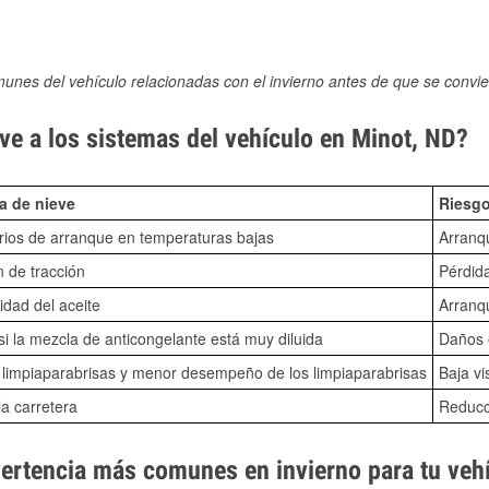
munes del vehículo relacionadas con el invierno antes de que se convie
ve a los sistemas del vehículo en Minot, ND?
a de nieve
Riesgo
ios de arranque en temperaturas bajas
Arranq
n de tracción
Pérdida
idad del aceite
Arranqu
i la mezcla de anticongelante está muy diluida
Daños e
o limpiaparabrisas y menor desempeño de los limpiaparabrisas
Baja vi
la carretera
Reducci
vertencia más comunes en invierno para tu veh