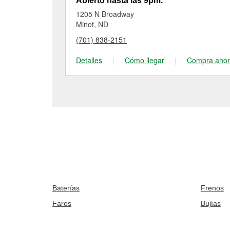
Abierto hasta las 9pm.
1205 N Broadway
Minot, ND
(701) 838-2151
Detalles
|
Cómo llegar
|
Compra aho
Baterías
Frenos
Faros
Bujías