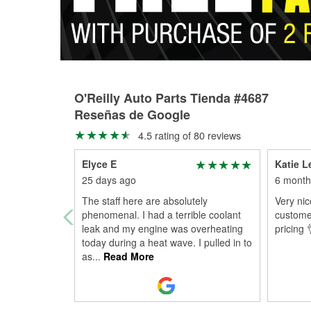
O'Reilly Auto Parts Tienda #4687
Reseñas de Google
4.5 rating of 80 reviews
Elyce E
Katie L
25 days ago
6 month
The staff here are absolutely
Very nic
phenomenal. I had a terrible coolant
custome
leak and my engine was overheating
pricing 
today during a heat wave. I pulled in to
as
...
Read More