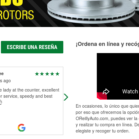
¡Ordena en línea y recóg
ESCRIBE UNA RESEÑA
ee
Gregory Carlile
s ago
9 months ago
e lady at the counter, excellent
It's a great place to go and get Aut
r service, speedy and best
parts. If you need anything talk to
👌
Harry. He's the man. He can help 
En ocasiones, lo único que quier
with anything you need. If he's no
..
por eso que ofrecemos la opción
Read More
OReillyAuto.com, puedes ver la 
y realizar tu compra en línea. D
elegiste y recoger tu orden.