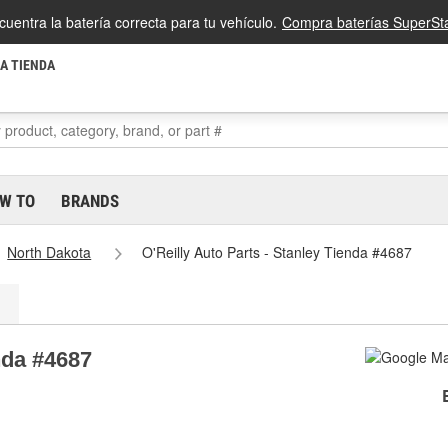
cuentra la batería correcta para tu vehículo.
Compra baterías SuperSta
LA TIENDA
W TO
BRANDS
North Dakota
O'Reilly Auto Parts - Stanley Tienda #4687
nda #4687