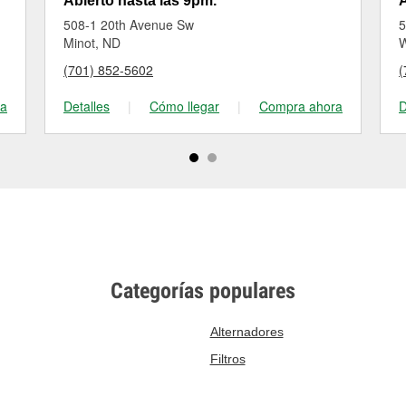
Abierto hasta las 9pm.
A
508-1 20th Avenue Sw
5
Minot, ND
W
(701) 852-5602
(
ra
Detalles
|
Cómo llegar
|
Compra ahora
D
Categorías populares
Alternadores
Filtros