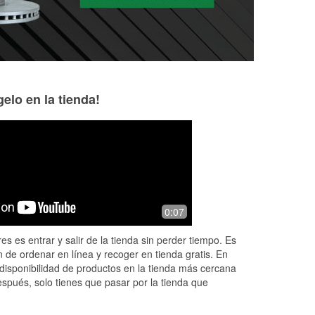
elo en la tienda!
ken read
10 months ago
o
Store manager Robin still has great
0:07
humor. Went to get a new battery and
you
she checked the sticker on old battery
es es entrar y salir de la tienda sin perder tiempo. Es
.
and asked if I wanted the same ba
...
 de ordenar en línea y recoger en tienda gratis. En
Read More
disponibilidad de productos en la tienda más cercana
espués, solo tienes que pasar por la tienda que