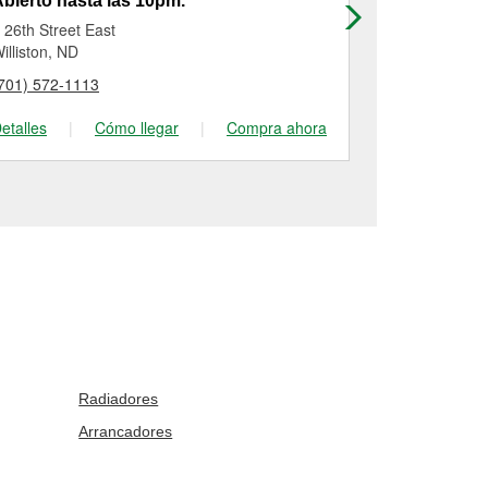
bierto hasta las 10pm.
Abierto has
 26th Street East
1051 S Centr
illiston, ND
Sidney, MT
701) 572-1113
(406) 630-14
etalles
|
Cómo llegar
|
Compra ahora
Detalles
|
Radiadores
Arrancadores