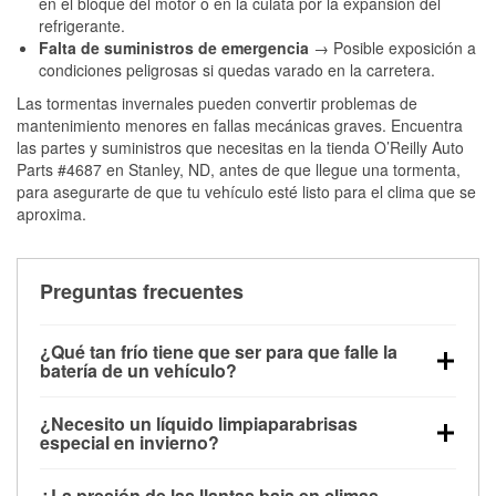
en el bloque del motor o en la culata por la expansión del
refrigerante.
Falta de suministros de emergencia
→ Posible exposición a
condiciones peligrosas si quedas varado en la carretera.
Las tormentas invernales pueden convertir problemas de
mantenimiento menores en fallas mecánicas graves. Encuentra
las partes y suministros que necesitas en la tienda O’Reilly Auto
Parts #4687 en Stanley, ND, antes de que llegue una tormenta,
para asegurarte de que tu vehículo esté listo para el clima que se
aproxima.
Preguntas frecuentes
¿Qué tan frío tiene que ser para que falle la
batería de un vehículo?
La capacidad de la batería comienza a disminuir por
¿Necesito un líquido limpiaparabrisas
debajo de los 32 °F y puede perder hasta la mitad de
especial en invierno?
su potencia de arranque cerca de los 0 °F, lo que
Sí. El líquido limpiaparabrisas para invierno resiste
aumenta la probabilidad de que el vehículo no
¿La presión de las llantas baja en climas