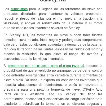
Revisión de la luz "Check Engine"
Los
suministros
para la llegada de las tormentas de nieve son
Reciclaje de baterías y aceite
productos diseñados para mantener tu vehículo preparado,
reducir el riesgo de fallas por el frío, mejorar la tracción y la
Instalación de bombillas de faros
visibilidad, y apoyar el rendimiento de la batería y el motor
Instalación de limpiaparabrisas
durante condiciones invernales severas en Stanley.
En Stanley, ND, las tormentas de nieve pueden traer fuertes
Programa de Préstamo de
nevadas, lluvia helada, hielo negro y prolongadas temperaturas
Herramientas
bajo cero. Estas condiciones aumentan la demanda de la batería,
reducen la tracción de las llantas, espesan los fluidos del motor y
Rectificación de tambores y discos de
afectan la visibilidad, lo que eleva el riesgo de averías y
freno
accidentes durante los viajes invernales.
Al
prepararte con anticipación para el clima invernal
, reduces la
Mangueras hidráulicas a la medida
probabilidad de que el vehículo no arranque, de perder el control
o de enfrentar emergencias en la carretera durante tormentas de
Snowstorm Supplies
nieve o hielo. Ya seas un experto en condiciones invernales que
necesita abastecerse de suministros, o estés comenzando a
Tornado Supplies
prepararte para una próxima tormenta de nieve, O’Reilly Auto
Conoce más
Parts en 602 Westview Lane, en Stanley, ND, tiene las
herramientas, accesorios y dispositivos de carga portátiles para
ayudarte a sobrellevar la tormenta en condiciones seguras y