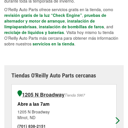
durante toda la temporada de invierno.
O’Reilly Auto Parts ofrece servicios gratis en la tienda, como
revisión gratis de la luz “Check Engine”
,
pruebas de
alternador y motor de arranque
,
instalación de
limpiaparabrisas
,
instalación de bombillas de faros
, and
reciclaje de líquidos y baterías
. Visita hoy mismo tu tienda
O’Reilly Auto Parts más cercana para obtener más información
sobre nuestros
servicios en la tienda
.
Tiendas O'Reilly Auto Parts cercanas
1205 N Broadway
Tienda 5967
Abre a las 7am
Ab
1205 N Broadway
50
Minot, ND
Mi
(701) 838-2151
(7