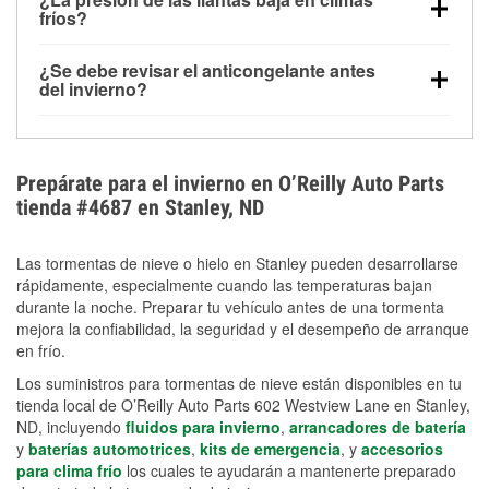
la congelación y ayuda a disolver la sal y la nieve
arranque.
fríos?
derretida en la carretera para mejorar la visibilidad.
Sí. La presión de las llantas normalmente disminuye
¿Se debe revisar el anticongelante antes
alrededor de 1 PSI por cada 10 °F que baja la
del invierno?
temperatura. Puedes obtener más información sobre
Sí. Una mezcla adecuada del anticongelante protege
la baja presión en invierno en nuestro artículo.
el motor contra la congelación, las grietas internas y
el sobrecalentamiento en condiciones de frío
Prepárate para el invierno en O’Reilly Auto Parts
extremo. Aprende cómo comprobar la protección
tienda #4687 en Stanley, ND
anticongelante en nuestra sección How-To.
Las tormentas de nieve o hielo en Stanley pueden desarrollarse
rápidamente, especialmente cuando las temperaturas bajan
durante la noche. Preparar tu vehículo antes de una tormenta
mejora la confiabilidad, la seguridad y el desempeño de arranque
en frío.
Los suministros para tormentas de nieve están disponibles en tu
tienda local de O’Reilly Auto Parts 602 Westview Lane en Stanley,
ND, incluyendo
fluidos para invierno
,
arrancadores de batería
y
baterías automotrices
,
kits de emergencia
, y
accesorios
para clima frío
los cuales te ayudarán a mantenerte preparado