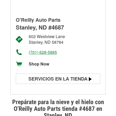
O'Reilly Auto Parts
Stanley, ND #4687
602 Westview Lane
Stanley, ND 58784
(701) 628-5885
Shop Now
SERVICIOS EN LA TIENDA
Prueba de batería
Prueba de alternadores y
Prepárate para la nieve y el hielo con
arrancadores
O’Reilly Auto Parts tienda #4687 en
Stanley, ND