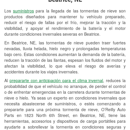
Revisión de la luz "Check Engine"
Los
suministros
para la llegada de las tormentas de nieve son
Reciclaje de baterías y aceite
productos diseñados para mantener tu vehículo preparado,
reducir el riesgo de fallas por el frío, mejorar la tracción y la
Instalación de bombillas de faros
visibilidad, y apoyar el rendimiento de la batería y el motor
Instalación de limpiaparabrisas
durante condiciones invernales severas en Beatrice.
En Beatrice, NE, las tormentas de nieve pueden traer fuertes
Programa de Préstamo de
nevadas, lluvia helada, hielo negro y prolongadas temperaturas
Herramientas
bajo cero. Estas condiciones aumentan la demanda de la batería,
reducen la tracción de las llantas, espesan los fluidos del motor y
Mezcla de pinturas
afectan la visibilidad, lo que eleva el riesgo de averías y
accidentes durante los viajes invernales.
Rectificación de tambores y discos de
Al
prepararte con anticipación para el clima invernal
, reduces la
freno
probabilidad de que el vehículo no arranque, de perder el control
o de enfrentar emergencias en la carretera durante tormentas de
Mangueras hidráulicas a la medida
nieve o hielo. Ya seas un experto en condiciones invernales que
necesita abastecerse de suministros, o estés comenzando a
Snowstorm Supplies
prepararte para una próxima tormenta de nieve, O’Reilly Auto
Parts en 1823 North 6th Street, en Beatrice, NE, tiene las
Tornado Supplies
herramientas, accesorios y dispositivos de carga portátiles para
Conoce más
ayudarte a sobrellevar la tormenta en condiciones seguras y