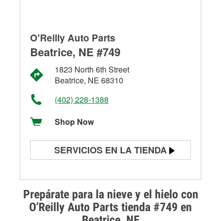
O'Reilly Auto Parts
Beatrice, NE #749
1823 North 6th Street
Beatrice, NE 68310
(402) 228-1388
Shop Now
SERVICIOS EN LA TIENDA
Prueba de batería
Prueba de alternadores y
Prepárate para la nieve y el hielo con
arrancadores
O’Reilly Auto Parts tienda #749 en
Beatrice, NE