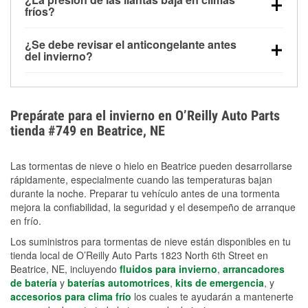
la congelación y ayuda a disolver la sal y la nieve
arranque.
fríos?
derretida en la carretera para mejorar la visibilidad.
Sí. La presión de las llantas normalmente disminuye
¿Se debe revisar el anticongelante antes
alrededor de 1 PSI por cada 10 °F que baja la
del invierno?
temperatura. Puedes obtener más información sobre
Sí. Una mezcla adecuada del anticongelante protege
la baja presión en invierno en nuestro artículo.
el motor contra la congelación, las grietas internas y
el sobrecalentamiento en condiciones de frío
Prepárate para el invierno en O’Reilly Auto Parts
extremo. Aprende cómo comprobar la protección
tienda #749 en Beatrice, NE
anticongelante en nuestra sección How-To.
Las tormentas de nieve o hielo en Beatrice pueden desarrollarse
rápidamente, especialmente cuando las temperaturas bajan
durante la noche. Preparar tu vehículo antes de una tormenta
mejora la confiabilidad, la seguridad y el desempeño de arranque
en frío.
Los suministros para tormentas de nieve están disponibles en tu
tienda local de O’Reilly Auto Parts 1823 North 6th Street en
Beatrice, NE, incluyendo
fluidos para invierno
,
arrancadores
de batería
y
baterías automotrices
,
kits de emergencia
, y
accesorios para clima frío
los cuales te ayudarán a mantenerte