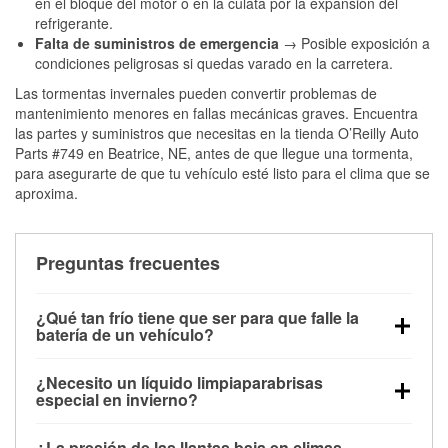
en el bloque del motor o en la culata por la expansión del
refrigerante.
Falta de suministros de emergencia
→ Posible exposición a
condiciones peligrosas si quedas varado en la carretera.
Las tormentas invernales pueden convertir problemas de
mantenimiento menores en fallas mecánicas graves. Encuentra
las partes y suministros que necesitas en la tienda O’Reilly Auto
Parts #749 en Beatrice, NE, antes de que llegue una tormenta,
para asegurarte de que tu vehículo esté listo para el clima que se
aproxima.
Preguntas frecuentes
¿Qué tan frío tiene que ser para que falle la
batería de un vehículo?
La capacidad de la batería comienza a disminuir por
¿Necesito un líquido limpiaparabrisas
debajo de los 32 °F y puede perder hasta la mitad de
especial en invierno?
su potencia de arranque cerca de los 0 °F, lo que
Sí. El líquido limpiaparabrisas para invierno resiste
aumenta la probabilidad de que el vehículo no
¿La presión de las llantas baja en climas