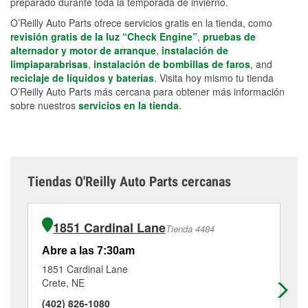
preparado durante toda la temporada de invierno.
O’Reilly Auto Parts ofrece servicios gratis en la tienda, como
revisión gratis de la luz “Check Engine”
,
pruebas de
alternador y motor de arranque
,
instalación de
limpiaparabrisas
,
instalación de bombillas de faros
, and
reciclaje de líquidos y baterías
. Visita hoy mismo tu tienda
O’Reilly Auto Parts más cercana para obtener más información
sobre nuestros
servicios en la tienda
.
Tiendas O'Reilly Auto Parts cercanas
1851 Cardinal Lane
Tienda 4484
Abre a las 7:30am
Ab
1851 Cardinal Lane
11
Crete, NE
Mar
(402) 826-1080
(7