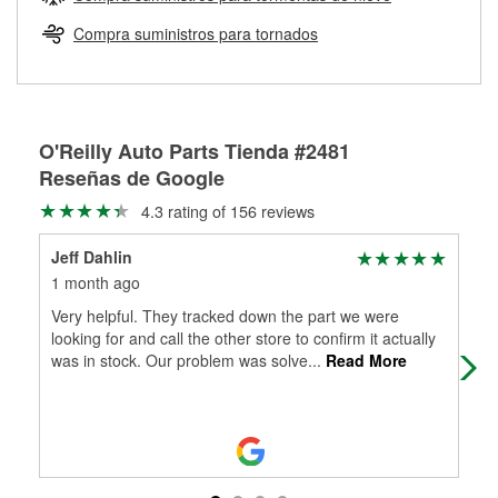
Más información sobre el Programa de Préstamo de
ser rectificados con seguridad. Si tus tambores o discos no
Herramientas de O'Reilly
pueden ser reutilizados, podemos ayudarte a encontrar las
Compra suministros para tornados
partes de reemplazo correctas para tu reparación.
Rectificación de tambores y discos de freno
O'Reilly Auto Parts Tienda #2481
Reseñas de Google
4.3 rating of 156 reviews
Jeff Dahlin
Jam
1 month ago
3 m
Very helpful. They tracked down the part we were
Hav
looking for and call the other store to confirm it actually
wit
was in stock. Our problem was solve
...
Read More
Hol