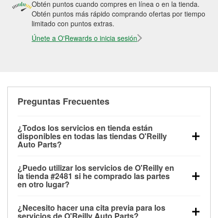
Obtén puntos cuando compres en línea o en la tienda.
Obtén puntos más rápido comprando ofertas por tiempo
limitado con puntos extras.
Únete a O'Rewards o inicia sesión
Preguntas Frecuentes
¿Todos los servicios en tienda están
disponibles en todas las tiendas O'Reilly
Auto Parts?
Todos los servicios gratuitos de tienda, incluyendo
¿Puedo utilizar los servicios de O'Reilly en
las pruebas de batería, pruebas de alternador y
la tienda #2481 si he comprado las partes
motor de arranque, revisión de la luz “Check Engine”
en otro lugar?
con O'Reilly VeriScan® e instalación de
Puedes solicitar la mayoría de los servicios en tienda
limpiaparabrisas o bombillas, están disponibles en
¿Necesito hacer una cita previa para los
de O'Reilly Auto Parts que estén disponibles en la
todas las tiendas O'Reilly Auto Parts. La tienda
servicios de O'Reilly Auto Parts?