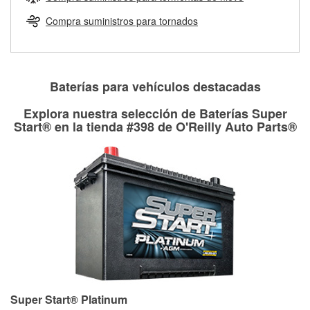
Más información sobre el Programa de Préstamo de
ser rectificados con seguridad. Si tus tambores o discos no
Herramientas de O'Reilly
pueden ser reutilizados, podemos ayudarte a encontrar las
Compra suministros para tornados
partes de reemplazo correctas para tu reparación.
Rectificación de tambores y discos de freno
Baterías para vehículos destacadas
Explora nuestra selección de Baterías Super
Start® en la tienda #398 de O'Reilly Auto Parts®
Super Start® Platinum