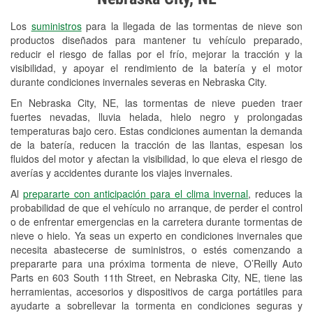
Revisión de la luz "Check Engine"
Los
suministros
para la llegada de las tormentas de nieve son
Reciclaje de baterías y aceite
productos diseñados para mantener tu vehículo preparado,
reducir el riesgo de fallas por el frío, mejorar la tracción y la
Instalación de bombillas de faros
visibilidad, y apoyar el rendimiento de la batería y el motor
Instalación de limpiaparabrisas
durante condiciones invernales severas en Nebraska City.
En Nebraska City, NE, las tormentas de nieve pueden traer
Programa de Préstamo de
fuertes nevadas, lluvia helada, hielo negro y prolongadas
Herramientas
temperaturas bajo cero. Estas condiciones aumentan la demanda
de la batería, reducen la tracción de las llantas, espesan los
Mezcla de pinturas
fluidos del motor y afectan la visibilidad, lo que eleva el riesgo de
averías y accidentes durante los viajes invernales.
Rectificación de tambores y discos de
Al
prepararte con anticipación para el clima invernal
, reduces la
freno
probabilidad de que el vehículo no arranque, de perder el control
o de enfrentar emergencias en la carretera durante tormentas de
Mangueras hidráulicas a la medida
nieve o hielo. Ya seas un experto en condiciones invernales que
necesita abastecerse de suministros, o estés comenzando a
Snowstorm Supplies
prepararte para una próxima tormenta de nieve, O’Reilly Auto
Parts en 603 South 11th Street, en Nebraska City, NE, tiene las
Tornado Supplies
herramientas, accesorios y dispositivos de carga portátiles para
Conoce más
ayudarte a sobrellevar la tormenta en condiciones seguras y