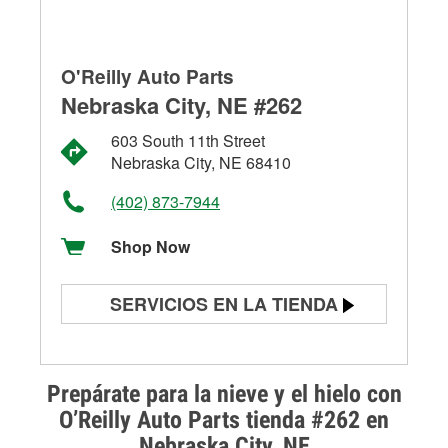
O'Reilly Auto Parts
Nebraska City, NE #262
603 South 11th Street
Nebraska City, NE 68410
(402) 873-7944
Shop Now
SERVICIOS EN LA TIENDA
Prueba de batería
Prueba de alternadores y
Prepárate para la nieve y el hielo con
arrancadores
O’Reilly Auto Parts tienda #262 en
Nebraska City, NE