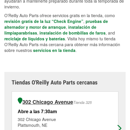
ayudarán a mantenerte preparado durante toda la temporada de
invierno.
O’Reilly Auto Parts ofrece servicios gratis en la tienda, como
revisión gratis de la luz “Check Engine”
,
pruebas de
alternador y motor de arranque
,
instalación de
limpiaparabrisas
,
instalación de bombillas de faros
, and
reciclaje de líquidos y baterías
. Visita hoy mismo tu tienda
O’Reilly Auto Parts más cercana para obtener más información
sobre nuestros
servicios en la tienda
.
Tiendas O'Reilly Auto Parts cercanas
302 Chicago Avenue
Tienda 325
Abre a las 7:30am
Ab
302 Chicago Avenue
70
Plattsmouth, NE
Sh