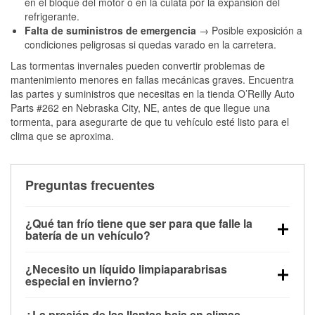
en el bloque del motor o en la culata por la expansión del
refrigerante.
Falta de suministros de emergencia
→ Posible exposición a
condiciones peligrosas si quedas varado en la carretera.
Las tormentas invernales pueden convertir problemas de
mantenimiento menores en fallas mecánicas graves. Encuentra
las partes y suministros que necesitas en la tienda O’Reilly Auto
Parts #262 en Nebraska City, NE, antes de que llegue una
tormenta, para asegurarte de que tu vehículo esté listo para el
clima que se aproxima.
Preguntas frecuentes
¿Qué tan frío tiene que ser para que falle la
batería de un vehículo?
La capacidad de la batería comienza a disminuir por
¿Necesito un líquido limpiaparabrisas
debajo de los 32 °F y puede perder hasta la mitad de
especial en invierno?
su potencia de arranque cerca de los 0 °F, lo que
Sí. El líquido limpiaparabrisas para invierno resiste
aumenta la probabilidad de que el vehículo no
¿La presión de las llantas baja en climas