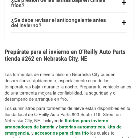
la congelación y ayuda a disolver la sal y la nieve
arranque.
fríos?
derretida en la carretera para mejorar la visibilidad.
Sí. La presión de las llantas normalmente disminuye
¿Se debe revisar el anticongelante antes
alrededor de 1 PSI por cada 10 °F que baja la
del invierno?
temperatura. Puedes obtener más información sobre
Sí. Una mezcla adecuada del anticongelante protege
la baja presión en invierno en nuestro artículo.
el motor contra la congelación, las grietas internas y
el sobrecalentamiento en condiciones de frío
Prepárate para el invierno en O’Reilly Auto Parts
extremo. Aprende cómo comprobar la protección
tienda #262 en Nebraska City, NE
anticongelante en nuestra sección How-To.
Las tormentas de nieve o hielo en Nebraska City pueden
desarrollarse rápidamente, especialmente cuando las
temperaturas bajan durante la noche. Preparar tu vehículo antes
de una tormenta mejora la confiabilidad, la seguridad y el
desempeño de arranque en frío.
Los suministros para tormentas de nieve están disponibles en tu
tienda local de O’Reilly Auto Parts 603 South 11th Street en
Nebraska City, NE, incluyendo
fluidos para invierno
,
arrancadores de batería
y
baterías automotrices
,
kits de
emergencia
, y
accesorios para clima frío
los cuales te