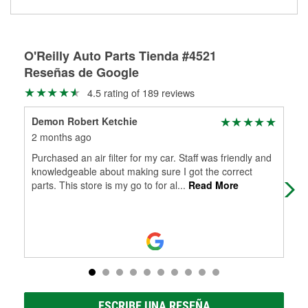
Más información sobre el Programa de Préstamo de
Herramientas de O'Reilly
O'Reilly Auto Parts Tienda #4521
Reseñas de Google
4.5 rating of 189 reviews
Demon Robert Ketchie
Rog
2 months ago
2 m
Purchased an air filter for my car. Staff was friendly and
Gre
knowledgeable about making sure I got the correct
of t
parts. This store is my go to for al
...
Read More
ESCRIBE UNA RESEÑA