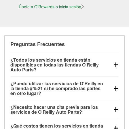
Únete a O'Rewards o inicia sesión
Preguntas Frecuentes
¿Todos los servicios en tienda están
disponibles en todas las tiendas O'Reilly
Auto Parts?
Todos los servicios gratuitos de tienda, incluyendo
¿Puedo utilizar los servicios de O'Reilly en
las pruebas de batería, pruebas de alternador y
la tienda #4521 si he comprado las partes
motor de arranque, revisión de la luz “Check Engine”
en otro lugar?
con O'Reilly VeriScan® e instalación de
Puedes solicitar la mayoría de los servicios en tienda
limpiaparabrisas o bombillas, están disponibles en
¿Necesito hacer una cita previa para los
de O'Reilly Auto Parts que estén disponibles en la
todas las tiendas O'Reilly Auto Parts. La tienda
servicios de O'Reilly Auto Parts?
tienda #4521 de Merrimack, NH aunque hayas
O'Reilly #4521 de Merrimack, NH también ofrece
No es necesario agendar una cita para ninguno de
comprado las partes en otro sitio. Los servicios como
servicios especializados como:
reciclaje de baterías
¿Qué costos tienen los servicios en tienda
los servicios ofrecidos en la tienda O'Reilly Auto
pruebas de batería y recarga, así como reciclaje de