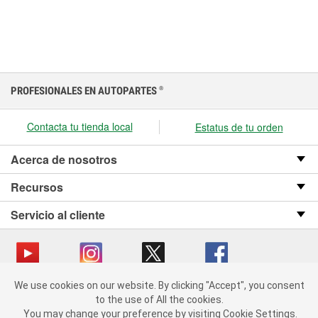
PROFESIONALES EN AUTOPARTES
®
Contacta tu tienda local
Estatus de tu orden
Acerca de nosotros
Recursos
Servicio al cliente
We use cookies on our website.
We use cookies on our website. By clicking "Accept", you consent
Copyright © 2008-2026 O’Reilly Auto Parts v OST_3.2.0.0.729 (3) cv1361
By clicking "Accept", you consent to the use of All the cookies.
to the use of All the cookies.
catalog_main
You may change your preference by visiting Cookie Settings.
You may change your preference by visiting Cookie Settings.