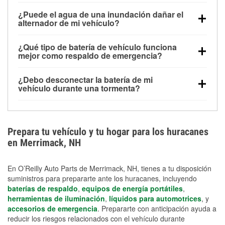
Una batería completamente cargada puede
¿Puede el agua de una inundación dañar el
alimentar pequeños accesorios durante un tiempo
alternador de mi vehículo?
limitado, pero el uso repetido sin conducir el vehículo
Sí. Los alternadores suelen estar montados en la
puede descargarla rápidamente. Se recomienda
¿Qué tipo de batería de vehículo funciona
parte baja del compartimento del motor y pueden
contar con un equipo de carga de respaldo para
mejor como respaldo de emergencia?
dañarse si se sumergen, lo que puede provocar una
cortes prolongados.
Las baterías AGM y marinas se usan comúnmente
falla en el sistema de carga y que la batería se agote
¿Debo desconectar la batería de mi
para aplicaciones de ciclo profundo porque son
días después de la exposición.
vehículo durante una tormenta?
selladas, resistentes a las vibraciones y más
Desconectarla puede ayudar a prevenir ciertas
adecuadas para ciclos repetidos de descarga
sobrecargas eléctricas, pero no te protegerá contra
profunda y recarga.
los daños por inundación. Evitar el agua estancada y
Prepara tu vehículo y tu hogar para los huracanes
preparar opciones de carga de respaldo son
en Merrimack, NH
medidas de protección más efectivas.
En O’Reilly Auto Parts de Merrimack, NH, tienes a tu disposición
suministros para prepararte ante los huracanes, incluyendo
baterías de respaldo
,
equipos de energía portátiles
,
herramientas de iluminación
,
líquidos para automotrices
, y
accesorios de emergencia
. Prepararte con anticipación ayuda a
reducir los riesgos relacionados con el vehículo durante