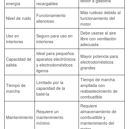
Motor a gasolina
energía
recargables
Más ruidoso debido al
Funcionamiento
Nivel de ruido
funcionamiento del
silencioso
motor
Debe usarse al aire
Uso en
Seguro para uso en
libre con ventilación
interiores
interiores
adecuada
Ideal para pequeños
Mayor potencia para
Capacidad de
aparatos electrónicos
electrodomésticos
salida
y electrodomésticos
grandes
ligeros
Tiempo de marcha
Limitado por la
Tiempo de
ampliada con
capacidad de la
marcha
reabastecimiento de
batería
combustible
Requiere
Requiere un
almacenamiento de
Mantenimiento
mantenimiento
combustible y
mínimo
mantenimiento del
motor