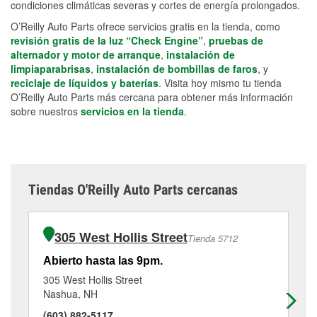
condiciones climáticas severas y cortes de energía prolongados.
O’Reilly Auto Parts ofrece servicios gratis en la tienda, como
revisión gratis de la luz “Check Engine”
,
pruebas de
alternador y motor de arranque
,
instalación de
limpiaparabrisas
,
instalación de bombillas de faros
, y
reciclaje de líquidos y baterías
. Visita hoy mismo tu tienda
O’Reilly Auto Parts más cercana para obtener más información
sobre nuestros
servicios en la tienda
.
Tiendas O'Reilly Auto Parts cercanas
305 West Hollis Street
Tienda 5712
Abierto hasta las 9pm.
Ab
305 West Hollis Street
66
Nashua, NH
Hu
(603) 882-5117
(6