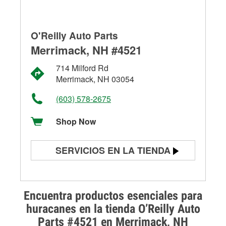
O'Reilly Auto Parts
Merrimack, NH #4521
714 Milford Rd
Merrimack, NH 03054
(603) 578-2675
Shop Now
SERVICIOS EN LA TIENDA
Prueba de batería
Prueba de alternadores y
Encuentra productos esenciales para
arrancadores
huracanes en la tienda O’Reilly Auto
Parts #4521 en Merrimack, NH
Revisión de la luz "Check Engine"