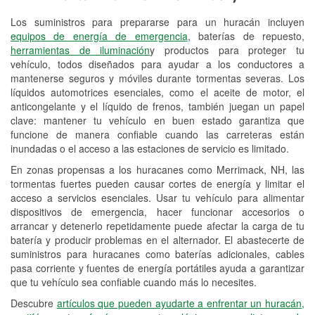
Los suministros para prepararse para un huracán incluyen
Reciclaje de baterías y aceite
equipos de energía de emergencia
, baterías de repuesto,
herramientas de iluminación
y productos para proteger tu
Instalación de bombillas de faros
vehículo, todos diseñados para ayudar a los conductores a
Instalación de limpiaparabrisas
mantenerse seguros y móviles durante tormentas severas. Los
líquidos automotrices esenciales, como el aceite de motor, el
Programa de Préstamo de
anticongelante y el líquido de frenos, también juegan un papel
clave: mantener tu vehículo en buen estado garantiza que
Herramientas
funcione de manera confiable cuando las carreteras están
inundadas o el acceso a las estaciones de servicio es limitado.
Hurricane Supplies
En zonas propensas a los huracanes como Merrimack, NH, las
Snowstorm Supplies
tormentas fuertes pueden causar cortes de energía y limitar el
acceso a servicios esenciales. Usar tu vehículo para alimentar
Conoce más
dispositivos de emergencia, hacer funcionar accesorios o
arrancar y detenerlo repetidamente puede afectar la carga de tu
batería y producir problemas en el alternador. El abastecerte de
suministros para huracanes como baterías adicionales, cables
pasa corriente y fuentes de energía portátiles ayuda a garantizar
que tu vehículo sea confiable cuando más lo necesites.
Descubre
artículos que pueden ayudarte a enfrentar un huracán,