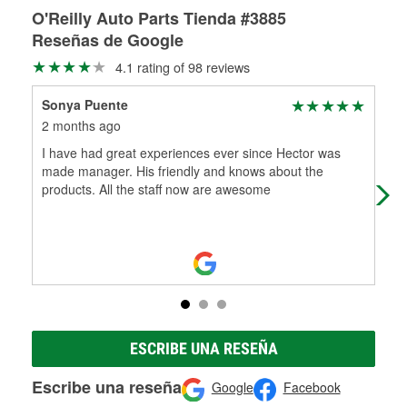
Más información sobre el Programa de Préstamo de
ser rectificados con seguridad. Si tus tambores o discos no
O'Reilly Auto Parts Tienda #3885
averiada o determina los acoplamientos y la longitud
Herramientas de O'Reilly
pueden ser reutilizados, podemos ayudarte a encontrar las
adecuados para que te construyamos una nueva. O'Reilly
Reseñas de Google
partes de reemplazo correctas para tu reparación.
Auto Parts tiene las mangueras y los acoples adecuados
4.1 rating of 98 reviews
Rectificación de tambores y discos de freno
para reparar el sistema hidráulico de tu maquinaria
agrícola o de construcción.
Sonya Puente
Jon
Más información acerca del servicio de mangueras
2 months ago
7 m
hidráulicas a la medida en tu tienda local
I have had great experiences ever since Hector was
Ver
made manager. His friendly and knows about the
products. All the staff now are awesome
ESCRIBE UNA RESEÑA
Escribe una reseña
Google
Facebook