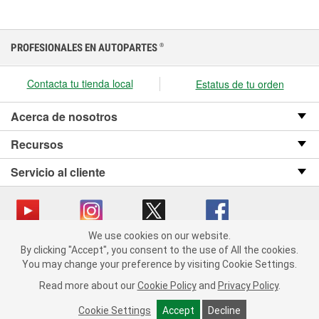
PROFESIONALES EN AUTOPARTES
®
Contacta tu tienda local
Estatus de tu orden
Acerca de nosotros
Recursos
Servicio al cliente
We use cookies on our website.
We use cookies on our website. By clicking "Accept", you consent
Copyright © 2008-2026 O’Reilly Auto Parts v OST_3.2.0.0.729 (3) cv1361
By clicking "Accept", you consent to the use of All the cookies.
to the use of All the cookies.
catalog_main
You may change your preference by visiting Cookie Settings.
You may change your preference by visiting Cookie Settings.
Política de privacidad
Ley de transparencia en las cadenas de suministro
Read more about our
Read more about our
Cookie Policy
Cookie Policy
and
and
Privacy Policy
Privacy Policy
.
.
de California
Cookie Settings
Cookie Settings
Accept
Accept
Decline
Decline