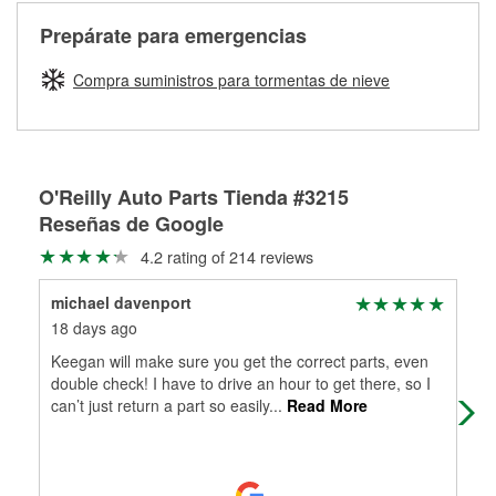
cerca de una de nuestras más de 1400 tiendas O'Reilly
medirán tus tambores o discos para determinar si pueden
Auto Parts que ofrecen este servicio, trae la manguera
Más información sobre el Programa de Préstamo de
ser rectificados con seguridad. Si tus tambores o discos no
Prepárate para emergencias
averiada o determina los acoplamientos y la longitud
Herramientas de O'Reilly
pueden ser reutilizados, podemos ayudarte a encontrar las
adecuados para que te construyamos una nueva. O'Reilly
partes de reemplazo correctas para tu reparación.
Compra suministros para tormentas de nieve
Auto Parts tiene las mangueras y los acoples adecuados
Rectificación de tambores y discos de freno
para reparar el sistema hidráulico de tu maquinaria
agrícola o de construcción.
Más información acerca del servicio de mangueras
O'Reilly Auto Parts Tienda #3215
hidráulicas a la medida en tu tienda local
Reseñas de Google
4.2 rating of 214 reviews
michael davenport
Gen
18 days ago
27 
Keegan will make sure you get the correct parts, even
Car
double check! I have to drive an hour to get there, so I
can’t just return a part so easily
...
Read More