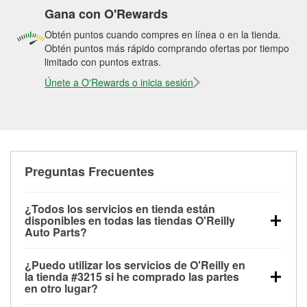
Gana con O'Rewards
Obtén puntos cuando compres en línea o en la tienda.
Obtén puntos más rápido comprando ofertas por tiempo
limitado con puntos extras.
Únete a O'Rewards o inicia sesión
Preguntas Frecuentes
¿Todos los servicios en tienda están
disponibles en todas las tiendas O'Reilly
Auto Parts?
Todos los servicios gratuitos de tienda, incluyendo
¿Puedo utilizar los servicios de O'Reilly en
las pruebas de batería, pruebas de alternador y
la tienda #3215 si he comprado las partes
motor de arranque, revisión de la luz “Check Engine”
en otro lugar?
con O'Reilly VeriScan® e instalación de