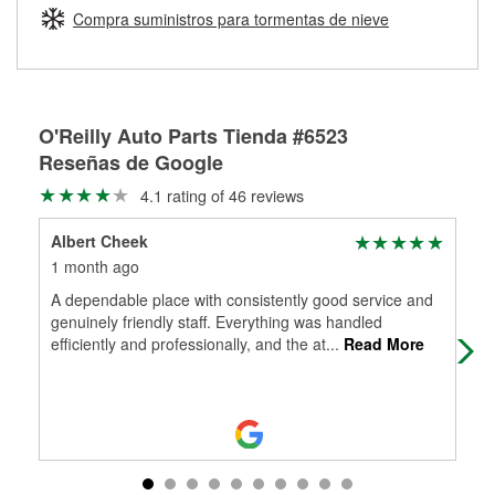
medirán tus tambores o discos para determinar si pueden
Compra suministros para tormentas de nieve
Más información sobre el Programa de Préstamo de
ser rectificados con seguridad. Si tus tambores o discos no
Herramientas de O'Reilly
pueden ser reutilizados, podemos ayudarte a encontrar las
partes de reemplazo correctas para tu reparación.
Rectificación de tambores y discos de freno
O'Reilly Auto Parts Tienda #6523
Reseñas de Google
4.1 rating of 46 reviews
Albert Cheek
Sue
1 month ago
2 m
A dependable place with consistently good service and
I h
genuinely friendly staff. Everything was handled
gre
efficiently and professionally, and the at
...
Read More
hel
Re