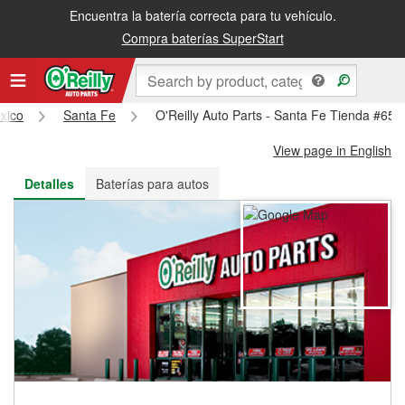
Encuentra la batería correcta para tu vehículo.
Recibe tu orden gratis al día siguiente o recógela en la tienda
Compra baterías SuperStart
xico
Santa Fe
O'Reilly Auto Parts - Santa Fe Tienda #652
View page in English
Detalles
Baterías para autos