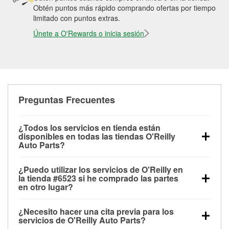
Obtén puntos más rápido comprando ofertas por tiempo
limitado con puntos extras.
Únete a O'Rewards o inicia sesión
Preguntas Frecuentes
¿Todos los servicios en tienda están
disponibles en todas las tiendas O'Reilly
Auto Parts?
Todos los servicios gratuitos de tienda, incluyendo
¿Puedo utilizar los servicios de O'Reilly en
las pruebas de batería, pruebas de alternador y
la tienda #6523 si he comprado las partes
motor de arranque, revisión de la luz “Check Engine”
en otro lugar?
con O'Reilly VeriScan® e instalación de
Puedes solicitar la mayoría de los servicios en tienda
limpiaparabrisas o bombillas, están disponibles en
¿Necesito hacer una cita previa para los
de O'Reilly Auto Parts que estén disponibles en la
todas las tiendas O'Reilly Auto Parts. La tienda
servicios de O'Reilly Auto Parts?
tienda #6523 de Santa Fe, NM aunque hayas