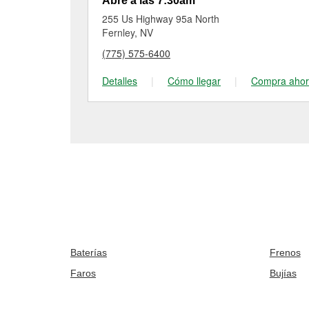
Abre a las 7:30am
255 Us Highway 95a North
Fernley, NV
(775) 575-6400
Detalles
|
Cómo llegar
|
Compra aho
Baterías
Frenos
Faros
Bujías