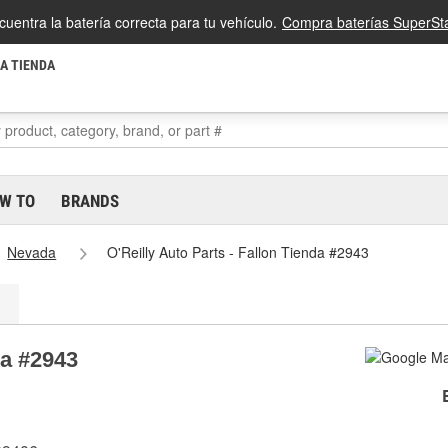
cuentra la batería correcta para tu vehículo.
Compra baterías SuperSta
LA TIENDA
W TO
BRANDS
Nevada
O'Reilly Auto Parts - Fallon Tienda #2943
da #2943