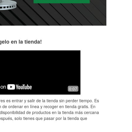
elo en la tienda!
Thomas Moulton
Michael Ward
9 months ago
9 months ago
r
Don't matter how many times a day u
Always knowledgea
0:07
need to go there they aee always
The
there to help with a greeting and good
es es entrar y salir de la tienda sin perder tiempo. Es
parts
 de ordenar en línea y recoger en tienda gratis. En
disponibilidad de productos en la tienda más cercana
espués, solo tienes que pasar por la tienda que