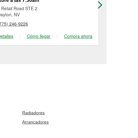
bre a las 7:30am
Abre a las
 Retail Road STE 2
345 East Pra
ayton, NV
Sparks, NV
775) 246-9226
(775) 331-75
etalles
|
Cómo llegar
|
Compra ahora
Detalles
|
Radiadores
Arrancadores