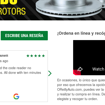
¡Ordena en línea y recóg
ESCRIBE UNA RESEÑA
snett
8 ventures
s ago
6 months ago
d the code reader no
We have been to many locations fo
s. All done with ten minutes
this big box store. There usually
stocked and have what you need. 
En ocasiones, lo único que quier
one In Fallon is usually out of what
por eso que ofrecemos la opción
you
...
Read More
OReillyAuto.com, puedes ver la 
y realizar tu compra en línea. D
elegiste y recoger tu orden.