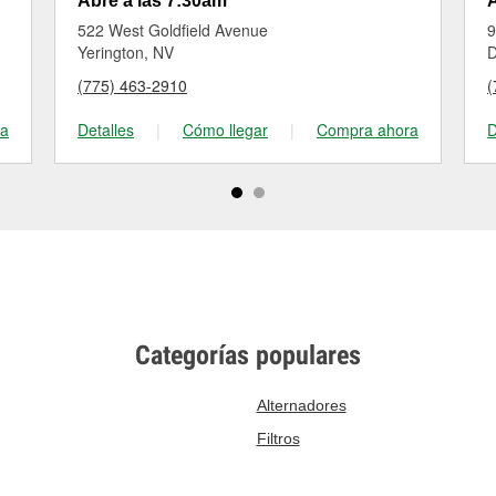
Abre a las 7:30am
A
522 West Goldfield Avenue
9
Yerington, NV
D
(775) 463-2910
(
ra
Detalles
|
Cómo llegar
|
Compra ahora
D
Categorías populares
Alternadores
Filtros