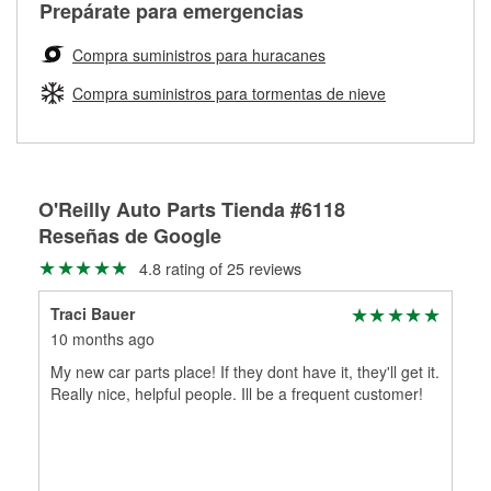
Más información sobre el Programa de Préstamo de
ser rectificados con seguridad. Si tus tambores o discos no
Prepárate para emergencias
averiada o determina los acoplamientos y la longitud
Herramientas de O'Reilly
pueden ser reutilizados, podemos ayudarte a encontrar las
adecuados para que te construyamos una nueva. O'Reilly
partes de reemplazo correctas para tu reparación.
Compra suministros para huracanes
Auto Parts tiene las mangueras y los acoples adecuados
Rectificación de tambores y discos de freno
para reparar el sistema hidráulico de tu maquinaria
Compra suministros para tormentas de nieve
agrícola o de construcción.
Más información acerca del servicio de mangueras
hidráulicas a la medida en tu tienda local
O'Reilly Auto Parts Tienda #6118
Reseñas de Google
4.8 rating of 25 reviews
Traci Bauer
10 months ago
My new car parts place! If they dont have it, they'll get it.
Really nice, helpful people. Ill be a frequent customer!