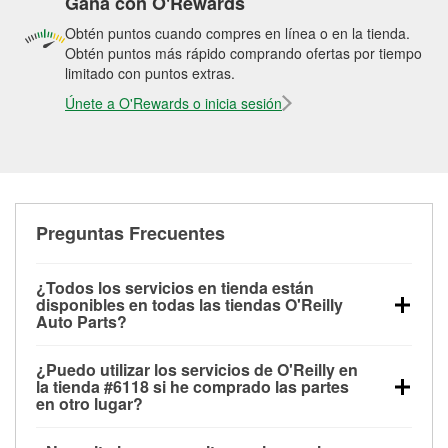
Gana con O'Rewards
Obtén puntos cuando compres en línea o en la tienda.
Obtén puntos más rápido comprando ofertas por tiempo
limitado con puntos extras.
Únete a O'Rewards o inicia sesión
Preguntas Frecuentes
¿Todos los servicios en tienda están
disponibles en todas las tiendas O'Reilly
Auto Parts?
Todos los servicios gratuitos de tienda, incluyendo
¿Puedo utilizar los servicios de O'Reilly en
las pruebas de batería, pruebas de alternador y
la tienda #6118 si he comprado las partes
motor de arranque, revisión de la luz “Check Engine”
en otro lugar?
con O'Reilly VeriScan® e instalación de
Puedes solicitar la mayoría de los servicios en tienda
limpiaparabrisas o bombillas, están disponibles en