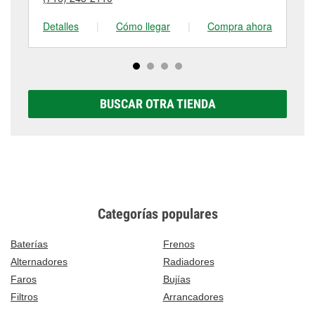
tienda #6814 para obtener más información.
Detalles
|
Cómo llegar
|
Compra ahora
De
BUSCAR OTRA TIENDA
Categorías populares
Baterías
Frenos
Alternadores
Radiadores
Faros
Bujías
Filtros
Arrancadores