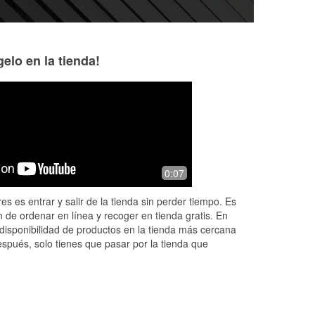
elo en la tienda!
Ann Lemoniades
Anne Franklin
6 months ago
6 months ago
ove
Angelo was very helpful with replacing
I was greeted righ
0:07
my windshield wipers
quickly, wiper put
So appreciative. It
es es entrar y salir de la tienda sin perder tiempo. Es
he changed it for 
 de ordenar en línea y recoger en tienda gratis. En
Read More
disponibilidad de productos en la tienda más cercana
espués, solo tienes que pasar por la tienda que