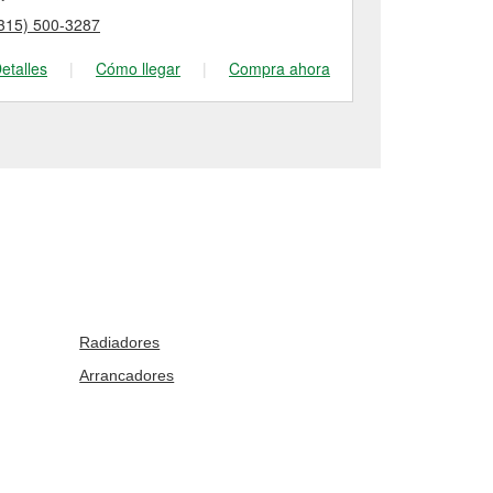
315) 500-3287
(315) 710-29
etalles
|
Cómo llegar
|
Compra ahora
Detalles
|
Radiadores
Arrancadores