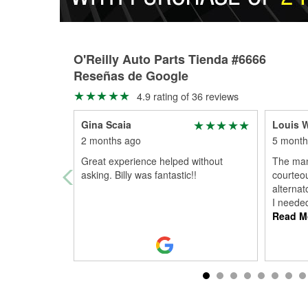
O'Reilly Auto Parts Tienda #6666
Reseñas de Google
4.9 rating of 36 reviews
Gina Scaia
Louis W
2 months ago
5 month
Great experience helped without
The man
asking. Billy was fantastic!!
courteou
alternat
I neede
Read M