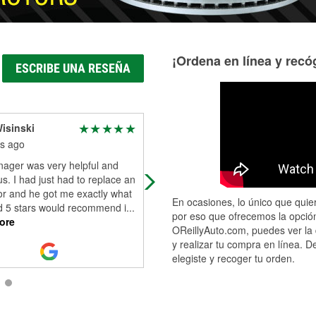
¡Ordena en línea y recóg
ESCRIBE UNA RESEÑA
isinski
Ray Rainbow
s ago
5 months ago
ager was very helpful and
The manager at this store went ab
s. I had just had to replace an
and beyond. You ever meet those
or and he got me exactly what
people in life where someone has
En ocasiones, lo único que quier
d 5 stars would recommend i
...
such great personality and
por eso que ofrecemos la opción
ore
professionalism.
...
Read More
OReillyAuto.com, puedes ver la 
y realizar tu compra en línea. D
elegiste y recoger tu orden.