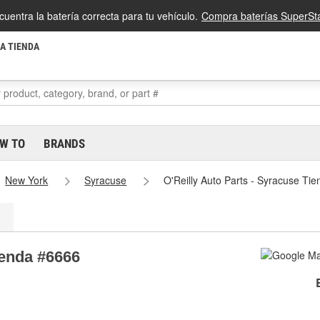
cuentra la batería correcta para tu vehículo.
Compra baterías SuperSta
LA TIENDA
W TO
BRANDS
New York
Syracuse
O'Reilly Auto Parts - Syracuse Ti
ienda #6666