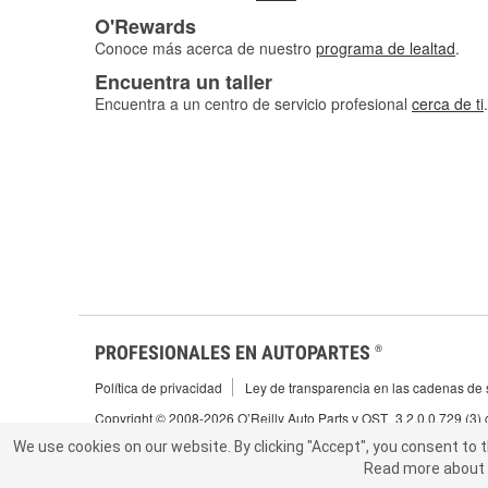
O'Rewards
Conoce más acerca de nuestro
programa de lealtad
.
Encuentra un taller
Encuentra a un centro de servicio profesional
cerca de ti
.
PROFESIONALES EN AUTOPARTES
®
Política de privacidad
Ley de transparencia en las cadenas de s
Copyright © 2008-2026 O’Reilly Auto Parts v OST_3.2.0.0.729 (3)
We use cookies on our website.
We use cookies on our website. By clicking "Accept", you consent to 
By clicking "Accept", you consent to t
Read more about 
abou