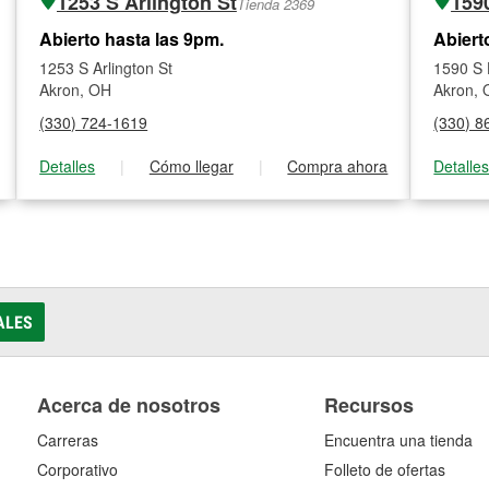
1253 S Arlington St
159
Tienda 2369
Abierto hasta las 9pm.
Abiert
1253 S Arlington St
1590 S 
Akron, OH
Akron,
(330) 724-1619
(330) 8
Detalles
|
Cómo llegar
|
Compra ahora
Detalle
ALES
Acerca de nosotros
Recursos
Carreras
Encuentra una tienda
Corporativo
Folleto de ofertas