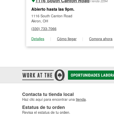
1116 South Canton Road
Tienda 2294
Abierto hasta las 9pm.
1116 South Canton Road
Akron, OH
(330) 733-7066
Detalles
|
Cómo llegar
|
Compra ahora
OPORTUNIDADES LABOR
Contacta tu tienda local
Haz clic aquí para encontrar una
tienda
.
Estatus de tu orden
Revisa el estatus de tu
orden
.