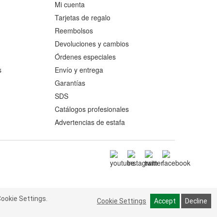
Mi cuenta
Tarjetas de regalo
Reembolsos
Devoluciones y cambios
Órdenes especiales
s
Envío y entrega
Garantías
SDS
Catálogos profesionales
Advertencias de estafa
ookie Settings.
 Cookie Settings.
Read more
Cookie Settings
Cookie Settings
Accept
Accept
Decline
Decline