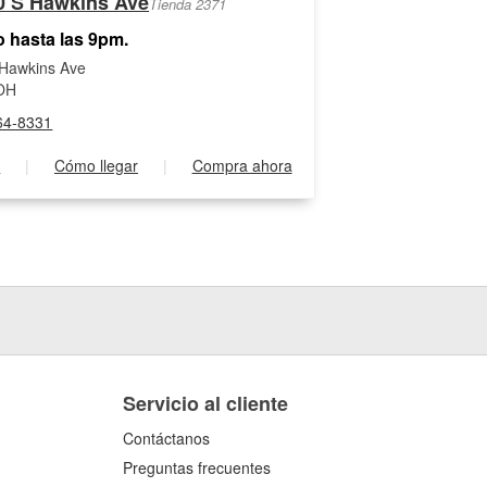
0 S Hawkins Ave
Tienda 2371
o hasta las 9pm.
Hawkins Ave
 OH
64-8331
s
|
Cómo llegar
|
Compra ahora
Servicio al cliente
Contáctanos
Preguntas frecuentes