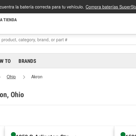
cuentra la batería correcta para tu vehículo.
Compra baterías SuperSta
LA TIENDA
W TO
BRANDS
Ohio
Akron
ron, Ohio