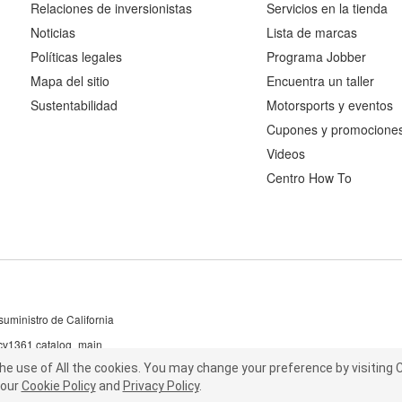
Relaciones de inversionistas
Servicios en la tienda
Noticias
Lista de marcas
Políticas legales
Programa Jobber
Mapa del sitio
Encuentra un taller
Sustentabilidad
Motorsports y eventos
Cupones y promocione
Videos
Centro How To
uministro de California
 cv1361 catalog_main
the use of All the cookies.
he use of All the cookies.
You may change your preference by visiting C
You may change your preference by visiting
our
t our
Cookie Policy
Cookie Policy
and
and
Privacy Policy
Privacy Policy
.
.