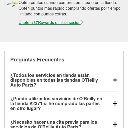
Obtén puntos cuando compres en línea o en la tienda.
Obtén puntos más rápido comprando ofertas por tiempo
limitado con puntos extras.
Únete a O'Rewards o inicia sesión
Preguntas Frecuentes
¿Todos los servicios en tienda están
disponibles en todas las tiendas O'Reilly
Auto Parts?
Todos los servicios gratuitos de tienda, incluyendo
¿Puedo utilizar los servicios de O'Reilly en
las pruebas de batería, pruebas de alternador y
la tienda #2371 si he comprado las partes
motor de arranque, revisión de la luz “Check Engine”
en otro lugar?
con O'Reilly VeriScan® e instalación de
Puedes solicitar la mayoría de los servicios en tienda
limpiaparabrisas o bombillas, están disponibles en
¿Necesito hacer una cita previa para los
de O'Reilly Auto Parts que estén disponibles en la
todas las tiendas O'Reilly Auto Parts. La tienda
servicios de O'Reilly Auto Parts?