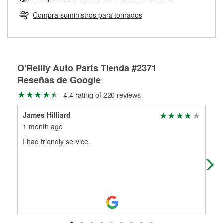
Más información sobre el Programa de Préstamo de
ser rectificados con seguridad. Si tus tambores o discos no
Herramientas de O'Reilly
pueden ser reutilizados, podemos ayudarte a encontrar las
Compra suministros para tornados
partes de reemplazo correctas para tu reparación.
Rectificación de tambores y discos de freno
O'Reilly Auto Parts Tienda #2371
Reseñas de Google
4.4 rating of 220 reviews
James Hilliard
Deb
1 month ago
2 m
I had friendly service.
The
fig