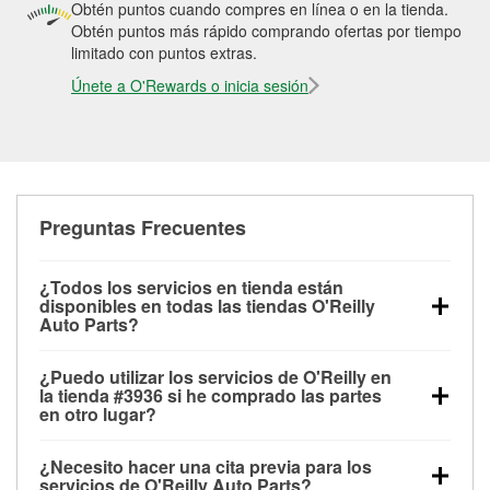
Obtén puntos cuando compres en línea o en la tienda.
Obtén puntos más rápido comprando ofertas por tiempo
limitado con puntos extras.
Únete a O'Rewards o inicia sesión
Preguntas Frecuentes
¿Todos los servicios en tienda están
disponibles en todas las tiendas O'Reilly
Auto Parts?
Todos los servicios gratuitos de tienda, incluyendo
¿Puedo utilizar los servicios de O'Reilly en
las pruebas de batería, pruebas de alternador y
la tienda #3936 si he comprado las partes
motor de arranque, revisión de la luz “Check Engine”
en otro lugar?
con O'Reilly VeriScan® e instalación de
Puedes solicitar la mayoría de los servicios en tienda
limpiaparabrisas o bombillas, están disponibles en
¿Necesito hacer una cita previa para los
de O'Reilly Auto Parts que estén disponibles en la
todas las tiendas O'Reilly Auto Parts. La tienda
servicios de O'Reilly Auto Parts?