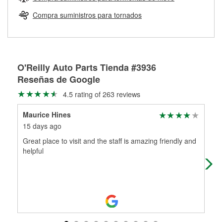
Más información sobre el Programa de Préstamo de
ser rectificados con seguridad. Si tus tambores o discos no
Herramientas de O'Reilly
pueden ser reutilizados, podemos ayudarte a encontrar las
Compra suministros para tornados
partes de reemplazo correctas para tu reparación.
Rectificación de tambores y discos de freno
O'Reilly Auto Parts Tienda #3936
Reseñas de Google
4.5 rating of 263 reviews
Maurice Hines
be
15 days ago
3 m
Great place to visit and the staff is amazing friendly and
The
helpful
abs
me 
Mo