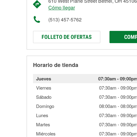
610 West Plane Street Bethel, OH 45106
Cómo llegar
(513) 457-5762
FOLLETO DE OFERTAS
COMP
Horario de tienda
Jueves
07:30am
-
09:00p
Viernes
07:30am
-
09:00p
Sábado
07:30am
-
09:00p
Domingo
08:00am
-
08:00p
Lunes
07:30am
-
09:00p
Martes
07:30am
-
09:00p
Miércoles
07:30am
-
09:00p