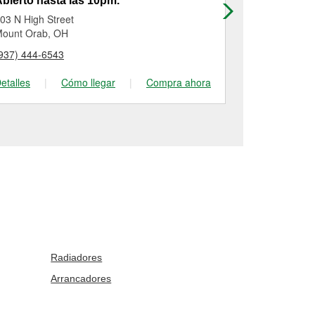
bierto hasta las 10pm.
Abierto has
03 N High Street
621 E State S
ount Orab, OH
Georgetown,
937) 444-6543
(937) 483-44
etalles
|
Cómo llegar
|
Compra ahora
Detalles
|
Radiadores
Arrancadores