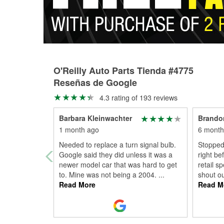
O'Reilly Auto Parts Tienda #4775
Reseñas de Google
4.3 rating of 193 reviews
Barbara Kleinwachter
Brando
1 month ago
6 month
Needed to replace a turn signal bulb.
Stopped 
Google said they did unless it was a
right be
newer model car that was hard to get
retail s
to. Mine was not being a 2004.
...
shout ou
Read More
Read M