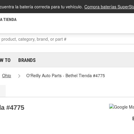
cuentra la batería correcta para tu vehículo.
Compra baterías SuperSta
LA TIENDA
W TO
BRANDS
Ohio
O'Reilly Auto Parts - Bethel Tienda #4775
da #4775