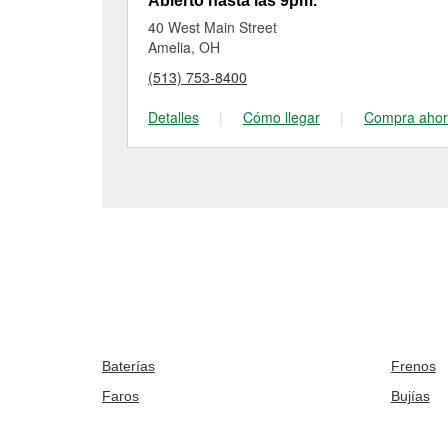
Abierto hasta las 9pm.
40 West Main Street
Amelia, OH
(513) 753-8400
Detalles
|
Cómo llegar
|
Compra aho
Baterías
Frenos
Faros
Bujías