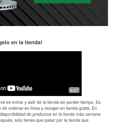
elo en la tienda!
James Lawson
11 months ago
Always have the part you need, or can
0:07
have next day, staff are helpful
es es entrar y salir de la tienda sin perder tiempo. Es
 de ordenar en línea y recoger en tienda gratis. En
disponibilidad de productos en la tienda más cercana
espués, solo tienes que pasar por la tienda que