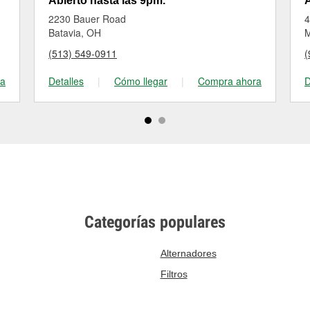
Abierto hasta las 9pm.
A
2230 Bauer Road
4
Batavia, OH
M
(513) 549-0911
(
ra
Detalles
|
Cómo llegar
|
Compra ahora
D
Categorías populares
Alternadores
Filtros