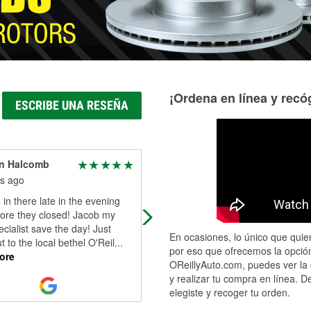
¡Ordena en línea y recóg
ESCRIBE UNA RESEÑA
n Halcomb
Tim Hampton
s ago
7 months ago
in there late in the evening
Knowledgeable
fore they closed! Jacob my
pecialist save the day! Just
En ocasiones, lo único que quier
t to the local bethel O'Reil
...
por eso que ofrecemos la opción
ore
OReillyAuto.com, puedes ver la 
y realizar tu compra en línea. D
elegiste y recoger tu orden.