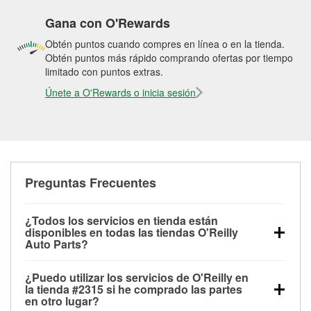
Gana con O'Rewards
Obtén puntos cuando compres en línea o en la tienda.
Obtén puntos más rápido comprando ofertas por tiempo
limitado con puntos extras.
Únete a O'Rewards o inicia sesión
Preguntas Frecuentes
¿Todos los servicios en tienda están
disponibles en todas las tiendas O'Reilly
Auto Parts?
Todos los servicios gratuitos de tienda, incluyendo
¿Puedo utilizar los servicios de O'Reilly en
las pruebas de batería, pruebas de alternador y
la tienda #2315 si he comprado las partes
motor de arranque, revisión de la luz “Check Engine”
en otro lugar?