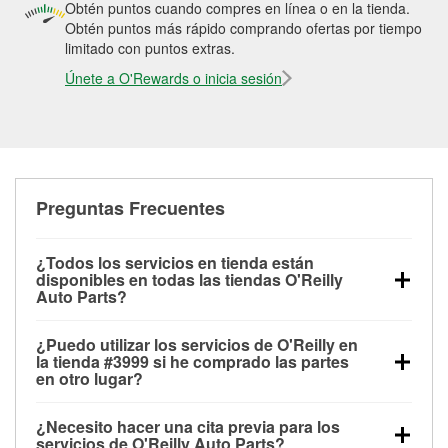
Obtén puntos cuando compres en línea o en la tienda.
Obtén puntos más rápido comprando ofertas por tiempo
limitado con puntos extras.
Únete a O'Rewards o inicia sesión
Preguntas Frecuentes
¿Todos los servicios en tienda están
disponibles en todas las tiendas O'Reilly
Auto Parts?
Todos los servicios gratuitos de tienda, incluyendo
¿Puedo utilizar los servicios de O'Reilly en
las pruebas de batería, pruebas de alternador y
la tienda #3999 si he comprado las partes
motor de arranque, revisión de la luz “Check Engine”
en otro lugar?
con O'Reilly VeriScan® e instalación de
Puedes solicitar la mayoría de los servicios en tienda
limpiaparabrisas o bombillas, están disponibles en
¿Necesito hacer una cita previa para los
de O'Reilly Auto Parts que estén disponibles en la
todas las tiendas O'Reilly Auto Parts. La tienda
servicios de O'Reilly Auto Parts?