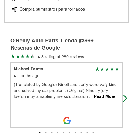
Más información sobre el Programa de Préstamo de
ser rectificados con seguridad. Si tus tambores o discos no
Herramientas de O'Reilly
pueden ser reutilizados, podemos ayudarte a encontrar las
Compra suministros para tornados
partes de reemplazo correctas para tu reparación.
Rectificación de tambores y discos de freno
O'Reilly Auto Parts Tienda #3999
Reseñas de Google
4.3 rating of 280 reviews
Michael Torres
cha
4 months ago
5 m
(Translated by Google) Ninett and Jerry were very kind
The
and solved my car problem. (Original) Ninett y jery
cou
fueron muy amables y me solucionaron
...
Read More