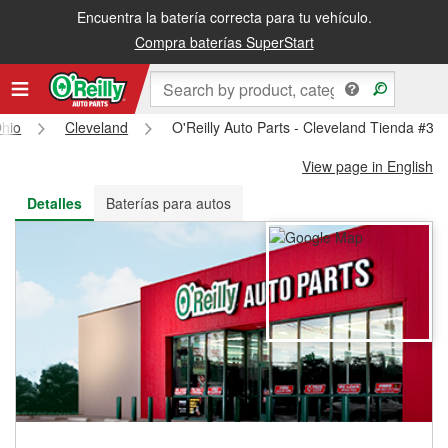
Encuentra la batería correcta para tu vehículo.
Recibe tu orden gratis al día siguiente o recógela en la tienda
Compra baterías SuperStart
hio
Cleveland
O'Reilly Auto Parts - Cleveland Tienda #39
View page in English
Detalles
Baterías para autos