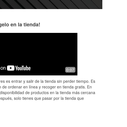
elo en la tienda!
Robert Morelock
Shannanigans H
5 months ago
5 months ago
k.
Carsen went over and above with this
Great place to pic
0:07
as
help when my altinator went out , he
car and they're v
delivered it and jumped started me so
very helpful.
es es entrar y salir de la tienda sin perder tiempo. Es
I could get back on the road, Tha
...
 de ordenar en línea y recoger en tienda gratis. En
Read More
disponibilidad de productos en la tienda más cercana
espués, solo tienes que pasar por la tienda que