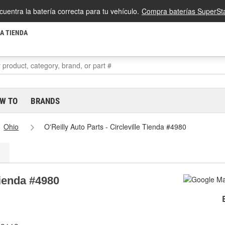
cuentra la batería correcta para tu vehículo.
Compra baterías SuperSta
LA TIENDA
W TO
BRANDS
Ohio
O'Reilly Auto Parts - Circleville Tienda #4980
Tienda #4980