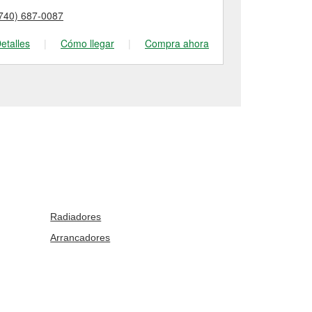
740) 687-0087
(614) 409-33
etalles
|
Cómo llegar
|
Compra ahora
Detalles
|
Radiadores
Arrancadores