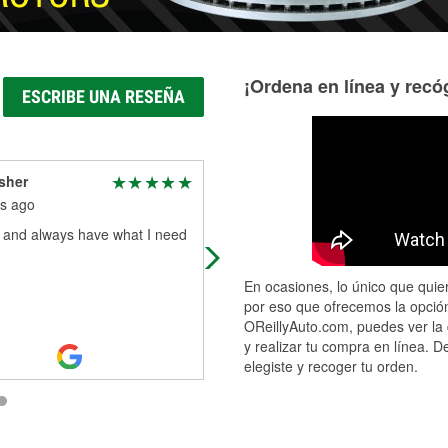
¡Ordena en línea y recóg
ESCRIBE UNA RESEÑA
sher
Josh Cross
s ago
4 months ago
y and always have what I need
Great service and most stuff in stoc
Ryan is very knowledgeable and h
helped me many times!
En ocasiones, lo único que quier
por eso que ofrecemos la opción
OReillyAuto.com, puedes ver la 
y realizar tu compra en línea. D
elegiste y recoger tu orden.