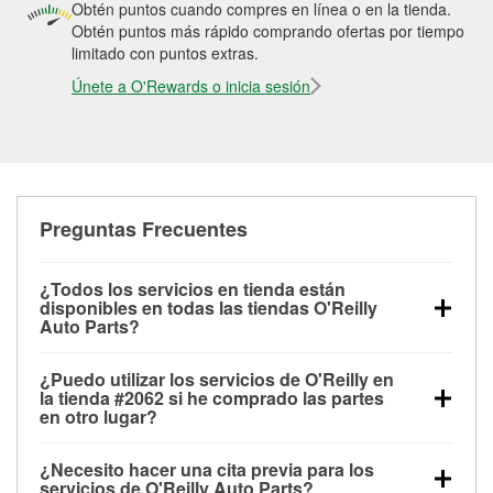
Obtén puntos cuando compres en línea o en la tienda.
Obtén puntos más rápido comprando ofertas por tiempo
limitado con puntos extras.
Únete a O'Rewards o inicia sesión
Preguntas Frecuentes
¿Todos los servicios en tienda están
disponibles en todas las tiendas O'Reilly
Auto Parts?
Todos los servicios gratuitos de tienda, incluyendo
¿Puedo utilizar los servicios de O'Reilly en
las pruebas de batería, pruebas de alternador y
la tienda #2062 si he comprado las partes
motor de arranque, revisión de la luz “Check Engine”
en otro lugar?
con O'Reilly VeriScan® e instalación de
Puedes solicitar la mayoría de los servicios en tienda
limpiaparabrisas o bombillas, están disponibles en
¿Necesito hacer una cita previa para los
de O'Reilly Auto Parts que estén disponibles en la
todas las tiendas O'Reilly Auto Parts. La tienda
servicios de O'Reilly Auto Parts?