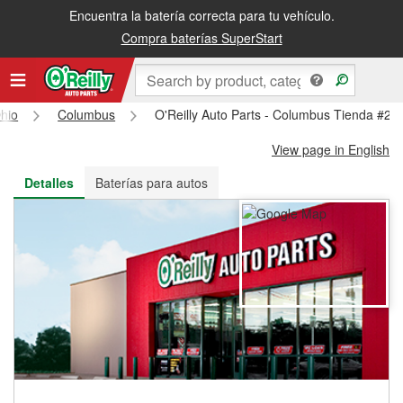
Encuentra la batería correcta para tu vehículo.
Recibe tu orden gratis al día siguiente o recógela en la tienda
Compra baterías SuperStart
hio
Columbus
O'Reilly Auto Parts - Columbus Tienda #20
View page in English
Detalles
Baterías para autos