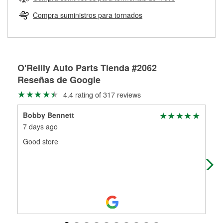
Más información sobre el Programa de Préstamo de
ser rectificados con seguridad. Si tus tambores o discos no
Herramientas de O'Reilly
pueden ser reutilizados, podemos ayudarte a encontrar las
Compra suministros para tornados
partes de reemplazo correctas para tu reparación.
Rectificación de tambores y discos de freno
O'Reilly Auto Parts Tienda #2062
Reseñas de Google
4.4 rating of 317 reviews
Bobby Bennett
Jos
7 days ago
8 d
Good store
The
me 
was