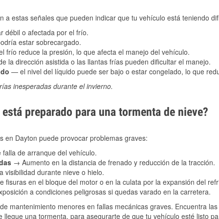
 a estas señales que pueden indicar que tu vehículo está teniendo difi
 débil o afectada por el frío.
podría estar sobrecargado.
l frío reduce la presión, lo que afecta el manejo del vehículo.
e la dirección asistida o las llantas frías pueden dificultar el manejo.
ado
— el nivel del líquido puede ser bajo o estar congelado, lo que reduc
ías inesperadas durante el invierno.
está preparado para una tormenta de nieve?
les en Dayton puede provocar problemas graves:
 falla de arranque del vehículo.
adas
→ Aumento en la distancia de frenado y reducción de la tracción.
 visibilidad durante nieve o hielo.
 fisuras en el bloque del motor o en la culata por la expansión del refr
posición a condiciones peligrosas si quedas varado en la carretera.
de mantenimiento menores en fallas mecánicas graves. Encuentra las p
 llegue una tormenta, para asegurarte de que tu vehículo esté listo pa