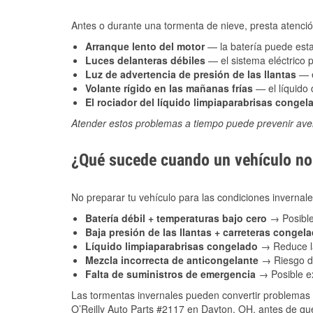
Antes o durante una tormenta de nieve, presta atención
Arranque lento del motor
— la batería puede estar
Luces delanteras débiles
— el sistema eléctrico 
Luz de advertencia de presión de las llantas
— e
Volante rígido en las mañanas frías
— el líquido d
El rociador del líquido limpiaparabrisas congel
Atender estos problemas a tiempo puede prevenir aver
¿Qué sucede cuando un vehículo no 
No preparar tu vehículo para las condiciones inverna
Batería débil + temperaturas bajo cero
→ Posible
Baja presión de las llantas + carreteras congel
Líquido limpiaparabrisas congelado
→ Reduce la
Mezcla incorrecta de anticongelante
→ Riesgo de
Falta de suministros de emergencia
→ Posible ex
Las tormentas invernales pueden convertir problemas 
O’Reilly Auto Parts #2117 en Dayton, OH, antes de que