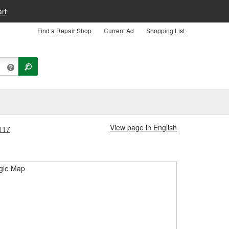
rt
Find a Repair Shop
Current Ad
Shopping List
View page in English
117