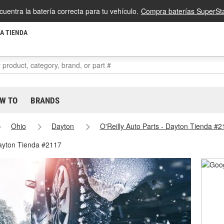
cuentra la batería correcta para tu vehículo.
Compra baterías SuperSta
LA TIENDA
W TO
BRANDS
Ohio
Dayton
O'Reilly Auto Parts - Dayton Tienda #2
Dayton Tienda #2117