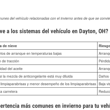
munes del vehículo relacionadas con el invierno antes de que se convie
ve a los sistemas del vehículo en Dayton, OH?
a de nieve
Riesgo
ios de arranque en temperaturas bajas
Arranq
n de tracción
Pérdida
idad del aceite
Arranqu
i la mezcla de anticongelante está muy diluida
Daños e
o limpiaparabrisas y menor desempeño de los limpiaparabrisas
Baja vi
la carretera
Reducci
vertencia más comunes en invierno para tu veh