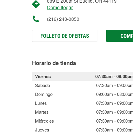
689 E 200th St Euclid, OH 44119
Cómo llegar
(216) 243-0850
FOLLETO DE OFERTAS
COMP
Horario de tienda
Viernes
07:30am
-
09:00p
Sábado
07:30am
-
09:00p
Domingo
09:00am
-
08:00p
Lunes
07:30am
-
09:00p
Martes
07:30am
-
09:00p
Miércoles
07:30am
-
09:00p
Jueves
07:30am
-
09:00p