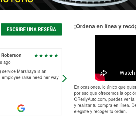
¡Ordena en línea y recóg
ESCRIBE UNA RESEÑA
a Roberson
Sue Lang
s ago
4 months ago
 service Marshaya is an
I went in needing a new windshield
 employee raise need her way
washer blade. Jeremiah had it on i
no time and Nancy helped me find
En ocasiones, lo único que quier
what I was looking for and gave me
por eso que ofrecemos la opción
grea
...
Read More
OReillyAuto.com, puedes ver la 
y realizar tu compra en línea. D
elegiste y recoger tu orden.