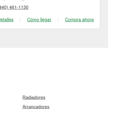
440) 461-1130
(440) 951-96
etalles
|
Cómo llegar
|
Compra ahora
Detalles
|
Radiadores
Arrancadores