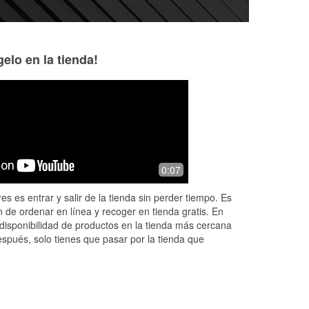
elo en la tienda!
Dale Ambler
Charlotte Rates
6 months ago
7 months ago
Had what I needed. I was in and out in
Great customer ser
0:07
n
no time. Great staff.
closing time and w
es es entrar y salir de la tienda sin perder tiempo. Es
 a
 de ordenar en línea y recoger en tienda gratis. En
disponibilidad de productos en la tienda más cercana
espués, solo tienes que pasar por la tienda que