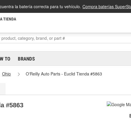
cuentra la batería correcta para tu vehículo.
Compra baterías SuperSta
LA TIENDA
W TO
BRANDS
Ohio
O'Reilly Auto Parts - Euclid Tienda #5863
da #5863