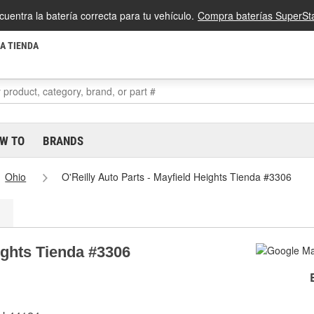
cuentra la batería correcta para tu vehículo.
Compra baterías SuperSta
LA TIENDA
W TO
BRANDS
Ohio
O'Reilly Auto Parts - Mayfield Heights Tienda #3306
eights Tienda #3306