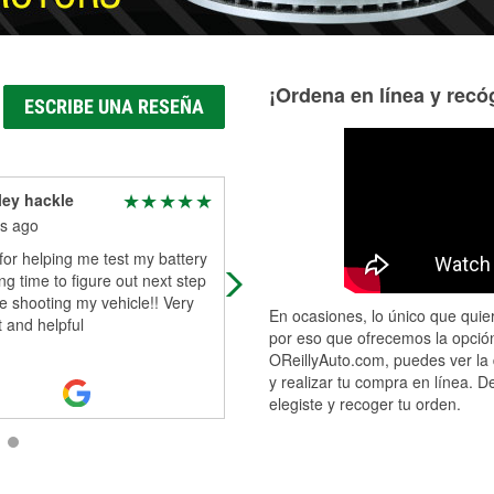
¡Ordena en línea y recóg
ESCRIBE UNA RESEÑA
ey hackle
Jared Schnall
s ago
2 months ago
or helping me test my battery
Very helpful with diagnostics
ng time to figure out next step
le shooting my vehicle!! Very
En ocasiones, lo único que quier
 and helpful
por eso que ofrecemos la opción
OReillyAuto.com, puedes ver la 
y realizar tu compra en línea. D
elegiste y recoger tu orden.