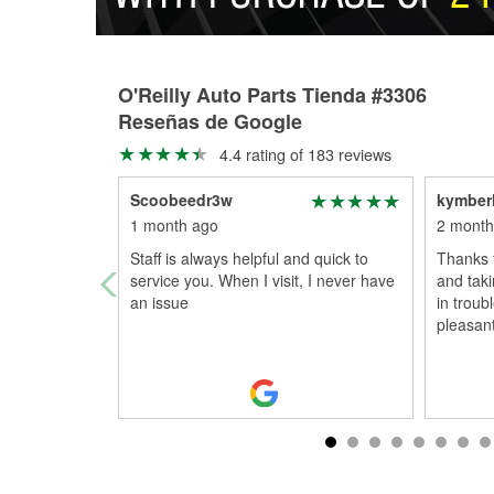
O'Reilly Auto Parts Tienda #3306
Reseñas de Google
4.4 rating of 183 reviews
Scoobeedr3w
kymberl
1 month ago
2 month
Staff is always helpful and quick to
Thanks f
service you. When I visit, I never have
and taki
an issue
in troub
pleasant