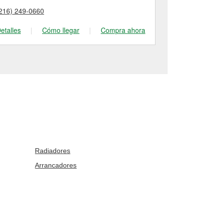
216) 249-0660
(216) 283-81
etalles
|
Cómo llegar
|
Compra ahora
Detalles
|
Radiadores
Arrancadores