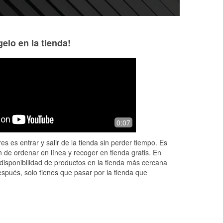
elo en la tienda!
Ann Bowman
Johnny D
4 months ago
4 months ago
I went in to buy a lug nut, and Glenn
Very friendly and h
0:07
was so helpful! He saw that there was
another one that wasn’t good so I
es es entrar y salir de la tienda sin perder tiempo. Es
bought two. He put them on my tire
...
 de ordenar en línea y recoger en tienda gratis. En
Read More
disponibilidad de productos en la tienda más cercana
espués, solo tienes que pasar por la tienda que