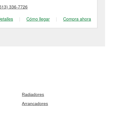
513) 336-7726
(513) 298-54
etalles
|
Cómo llegar
|
Compra ahora
Detalles
|
Radiadores
Arrancadores