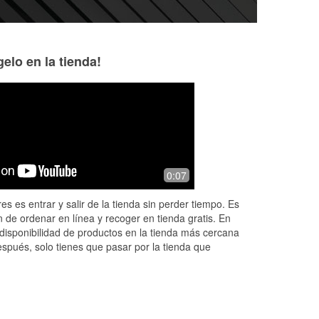
elo en la tienda!
charles henry
Dusty Crawford
5 months ago
6 months ago
ts
Very knowledgeable ,when it comes to
Had exactly what I
0:07
parts and showing the customer
have to drive to se
different options that is needed. Taking
es es entrar y salir de la tienda sin perder tiempo. Es
personal time so that you will under
...
 de ordenar en línea y recoger en tienda gratis. En
Read More
disponibilidad de productos en la tienda más cercana
espués, solo tienes que pasar por la tienda que