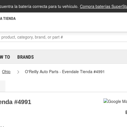
cuentra la batería correcta para tu vehículo.
Compra baterías SuperSta
LA TIENDA
W TO
BRANDS
Ohio
O'Reilly Auto Parts - Evendale Tienda #4991
ienda #4991