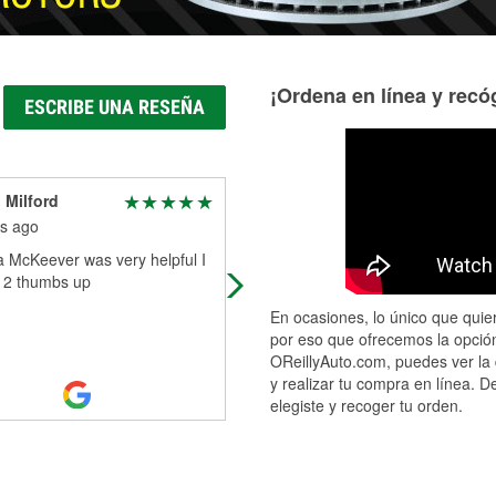
¡Ordena en línea y recóg
ESCRIBE UNA RESEÑA
 Milford
Kirby Hade
s ago
3 months ago
a McKeever was very helpful I
They make sure I had the right par
r 2 thumbs up
and I made sure that I could install
them. Very happy with their service
En ocasiones, lo único que quier
por eso que ofrecemos la opción
OReillyAuto.com, puedes ver la 
y realizar tu compra en línea. D
elegiste y recoger tu orden.