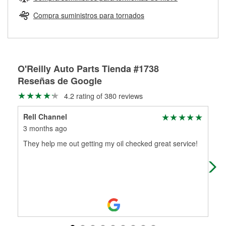
Más información sobre el Programa de Préstamo de
ser rectificados con seguridad. Si tus tambores o discos no
Herramientas de O'Reilly
pueden ser reutilizados, podemos ayudarte a encontrar las
Compra suministros para tornados
partes de reemplazo correctas para tu reparación.
Rectificación de tambores y discos de freno
O'Reilly Auto Parts Tienda #1738
Reseñas de Google
4.2 rating of 380 reviews
Rell Channel
Ami
3 months ago
3 m
They help me out getting my oil checked great service!
Goo
whi