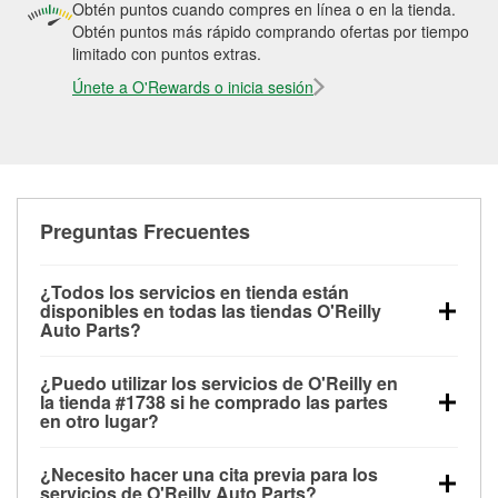
Obtén puntos cuando compres en línea o en la tienda.
Obtén puntos más rápido comprando ofertas por tiempo
limitado con puntos extras.
Únete a O'Rewards o inicia sesión
Preguntas Frecuentes
¿Todos los servicios en tienda están
disponibles en todas las tiendas O'Reilly
Auto Parts?
Todos los servicios gratuitos de tienda, incluyendo
¿Puedo utilizar los servicios de O'Reilly en
las pruebas de batería, pruebas de alternador y
la tienda #1738 si he comprado las partes
motor de arranque, revisión de la luz “Check Engine”
en otro lugar?
con O'Reilly VeriScan® e instalación de
Puedes solicitar la mayoría de los servicios en tienda
limpiaparabrisas o bombillas, están disponibles en
¿Necesito hacer una cita previa para los
de O'Reilly Auto Parts que estén disponibles en la
todas las tiendas O'Reilly Auto Parts. La tienda
servicios de O'Reilly Auto Parts?