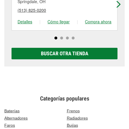
tambores de freno, tienen un pequeño costo que
Springdale, OH
Fai
puede variar según la tienda. Contacta o visita la
(513) 825-0200
(5
tienda #1800 para obtener más información.
Detalles
|
Cómo llegar
|
Compra ahora
De
BUSCAR OTRA TIENDA
Categorías populares
Baterías
Frenos
Alternadores
Radiadores
Faros
Bujías