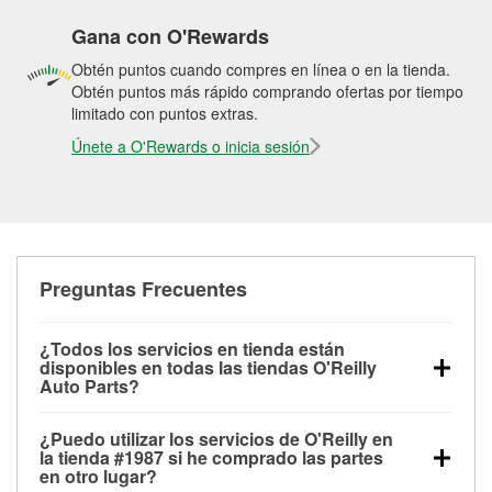
Gana con O'Rewards
Obtén puntos cuando compres en línea o en la tienda.
Obtén puntos más rápido comprando ofertas por tiempo
limitado con puntos extras.
Únete a O'Rewards o inicia sesión
Preguntas Frecuentes
¿Todos los servicios en tienda están
disponibles en todas las tiendas O'Reilly
Auto Parts?
Todos los servicios gratuitos de tienda, incluyendo
¿Puedo utilizar los servicios de O'Reilly en
las pruebas de batería, pruebas de alternador y
la tienda #1987 si he comprado las partes
motor de arranque, revisión de la luz “Check Engine”
en otro lugar?