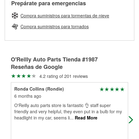
Más información sobre el Programa de Préstamo de
ser rectificados con seguridad. Si tus tambores o discos no
Prepárate para emergencias
averiada o determina los acoplamientos y la longitud
Herramientas de O'Reilly
pueden ser reutilizados, podemos ayudarte a encontrar las
adecuados para que te construyamos una nueva. O'Reilly
partes de reemplazo correctas para tu reparación.
Compra suministros para tormentas de nieve
Auto Parts tiene las mangueras y los acoples adecuados
Rectificación de tambores y discos de freno
para reparar el sistema hidráulico de tu maquinaria
Compra suministros para tornados
agrícola o de construcción.
Más información acerca del servicio de mangueras
hidráulicas a la medida en tu tienda local
O'Reilly Auto Parts Tienda #1987
Reseñas de Google
4.2 rating of 201 reviews
Ronda Collins (Rondie)
Jay
6 months ago
6 m
O'Reilly auto parts store is fantastic 👌 staff super
Help
friendly and very helpful, they even put in a bulb for my
headlight in my car, seems li
...
Read More