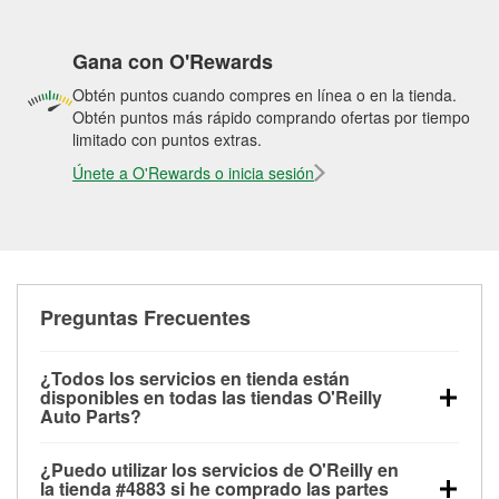
Gana con O'Rewards
Obtén puntos cuando compres en línea o en la tienda.
Obtén puntos más rápido comprando ofertas por tiempo
limitado con puntos extras.
Únete a O'Rewards o inicia sesión
Preguntas Frecuentes
¿Todos los servicios en tienda están
disponibles en todas las tiendas O'Reilly
Auto Parts?
Todos los servicios gratuitos de tienda, incluyendo
¿Puedo utilizar los servicios de O'Reilly en
las pruebas de batería, pruebas de alternador y
la tienda #4883 si he comprado las partes