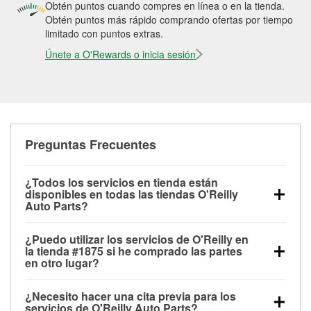
Obtén puntos cuando compres en línea o en la tienda.
Obtén puntos más rápido comprando ofertas por tiempo
limitado con puntos extras.
Únete a O'Rewards o inicia sesión
Preguntas Frecuentes
¿Todos los servicios en tienda están
disponibles en todas las tiendas O'Reilly
Auto Parts?
Todos los servicios gratuitos de tienda, incluyendo
¿Puedo utilizar los servicios de O'Reilly en
las pruebas de batería, pruebas de alternador y
la tienda #1875 si he comprado las partes
motor de arranque, revisión de la luz “Check Engine”
en otro lugar?
con O'Reilly VeriScan® e instalación de
Puedes solicitar la mayoría de los servicios en tienda
limpiaparabrisas o bombillas, están disponibles en
¿Necesito hacer una cita previa para los
de O'Reilly Auto Parts que estén disponibles en la
todas las tiendas O'Reilly Auto Parts. La tienda
servicios de O'Reilly Auto Parts?