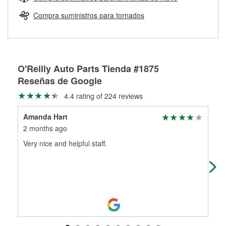
Más información sobre el Programa de Préstamo de
ser rectificados con seguridad. Si tus tambores o discos no
Herramientas de O'Reilly
pueden ser reutilizados, podemos ayudarte a encontrar las
Compra suministros para tornados
partes de reemplazo correctas para tu reparación.
Rectificación de tambores y discos de freno
O'Reilly Auto Parts Tienda #1875
Reseñas de Google
4.4 rating of 224 reviews
Amanda Hart
Tel
2 months ago
3 m
Very nice and helpful staff.
The