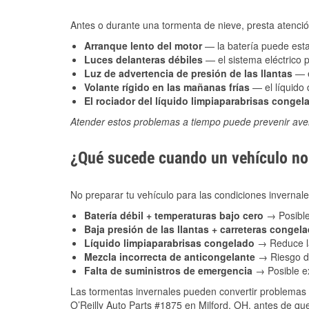
Antes o durante una tormenta de nieve, presta atención
Arranque lento del motor
— la batería puede estar
Luces delanteras débiles
— el sistema eléctrico 
Luz de advertencia de presión de las llantas
— e
Volante rígido en las mañanas frías
— el líquido d
El rociador del líquido limpiaparabrisas congel
Atender estos problemas a tiempo puede prevenir aver
¿Qué sucede cuando un vehículo no 
No preparar tu vehículo para las condiciones invernal
Batería débil + temperaturas bajo cero
→ Posible
Baja presión de las llantas + carreteras congel
Líquido limpiaparabrisas congelado
→ Reduce la
Mezcla incorrecta de anticongelante
→ Riesgo de
Falta de suministros de emergencia
→ Posible ex
Las tormentas invernales pueden convertir problemas 
O’Reilly Auto Parts #1875 en Milford, OH, antes de que