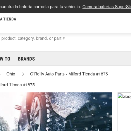
cuentra la batería correcta para tu vehículo.
Compra baterías SuperSta
LA TIENDA
W TO
BRANDS
Ohio
O'Reilly Auto Parts - Milford Tienda #1875
ilford Tienda #1875