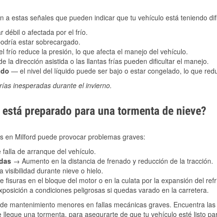
 a estas señales que pueden indicar que tu vehículo está teniendo difi
 débil o afectada por el frío.
podría estar sobrecargado.
l frío reduce la presión, lo que afecta el manejo del vehículo.
e la dirección asistida o las llantas frías pueden dificultar el manejo.
ado
— el nivel del líquido puede ser bajo o estar congelado, lo que reduc
ías inesperadas durante el invierno.
está preparado para una tormenta de nieve?
es en Milford puede provocar problemas graves:
 falla de arranque del vehículo.
adas
→ Aumento en la distancia de frenado y reducción de la tracción.
 visibilidad durante nieve o hielo.
 fisuras en el bloque del motor o en la culata por la expansión del refr
posición a condiciones peligrosas si quedas varado en la carretera.
de mantenimiento menores en fallas mecánicas graves. Encuentra las p
 llegue una tormenta, para asegurarte de que tu vehículo esté listo pa