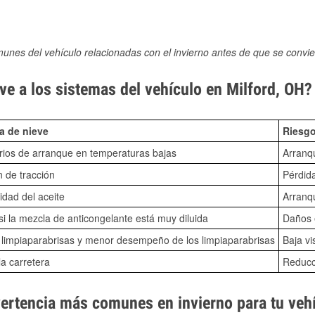
munes del vehículo relacionadas con el invierno antes de que se convie
e a los sistemas del vehículo en Milford, OH?
a de nieve
Riesgo
ios de arranque en temperaturas bajas
Arranq
n de tracción
Pérdida
idad del aceite
Arranqu
i la mezcla de anticongelante está muy diluida
Daños e
o limpiaparabrisas y menor desempeño de los limpiaparabrisas
Baja vi
la carretera
Reducci
vertencia más comunes en invierno para tu veh