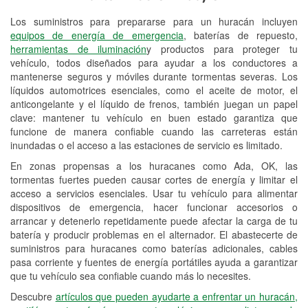
Los suministros para prepararse para un huracán incluyen
Reciclaje de baterías y aceite
equipos de energía de emergencia
, baterías de repuesto,
herramientas de iluminación
y productos para proteger tu
Instalación de bombillas de faros
vehículo, todos diseñados para ayudar a los conductores a
Instalación de limpiaparabrisas
mantenerse seguros y móviles durante tormentas severas. Los
líquidos automotrices esenciales, como el aceite de motor, el
Programa de Préstamo de
anticongelante y el líquido de frenos, también juegan un papel
clave: mantener tu vehículo en buen estado garantiza que
Herramientas
funcione de manera confiable cuando las carreteras están
inundadas o el acceso a las estaciones de servicio es limitado.
Mezcla de pinturas
En zonas propensas a los huracanes como Ada, OK, las
Rectificación de tambores y discos de
tormentas fuertes pueden causar cortes de energía y limitar el
freno
acceso a servicios esenciales. Usar tu vehículo para alimentar
dispositivos de emergencia, hacer funcionar accesorios o
Mangueras hidráulicas a la medida
arrancar y detenerlo repetidamente puede afectar la carga de tu
batería y producir problemas en el alternador. El abastecerte de
Hurricane Supplies
suministros para huracanes como baterías adicionales, cables
pasa corriente y fuentes de energía portátiles ayuda a garantizar
Snowstorm Supplies
que tu vehículo sea confiable cuando más lo necesites.
Descubre
artículos que pueden ayudarte a enfrentar un huracán,
Tornado Supplies