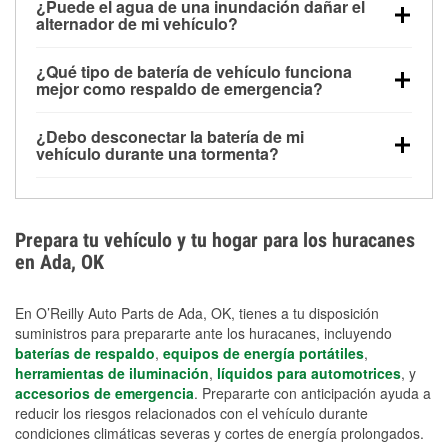
¿Puede el agua de una inundación dañar el
alimentar pequeños accesorios durante un tiempo
alternador de mi vehículo?
limitado, pero el uso repetido sin conducir el vehículo
Sí. Los alternadores suelen estar montados en la
puede descargarla rápidamente. Se recomienda
¿Qué tipo de batería de vehículo funciona
parte baja del compartimento del motor y pueden
contar con un equipo de carga de respaldo para
mejor como respaldo de emergencia?
dañarse si se sumergen, lo que puede provocar una
cortes prolongados.
Las baterías AGM y marinas se usan comúnmente
falla en el sistema de carga y que la batería se agote
¿Debo desconectar la batería de mi
para aplicaciones de ciclo profundo porque son
días después de la exposición.
vehículo durante una tormenta?
selladas, resistentes a las vibraciones y más
Desconectarla puede ayudar a prevenir ciertas
adecuadas para ciclos repetidos de descarga
sobrecargas eléctricas, pero no te protegerá contra
profunda y recarga.
los daños por inundación. Evitar el agua estancada y
Prepara tu vehículo y tu hogar para los huracanes
preparar opciones de carga de respaldo son
en Ada, OK
medidas de protección más efectivas.
En O’Reilly Auto Parts de Ada, OK, tienes a tu disposición
suministros para prepararte ante los huracanes, incluyendo
baterías de respaldo
,
equipos de energía portátiles
,
herramientas de iluminación
,
líquidos para automotrices
, y
accesorios de emergencia
. Prepararte con anticipación ayuda a
reducir los riesgos relacionados con el vehículo durante
condiciones climáticas severas y cortes de energía prolongados.