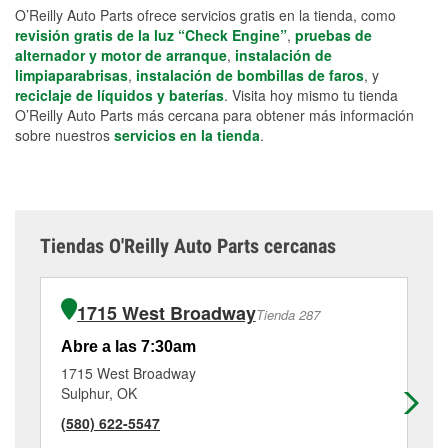
O’Reilly Auto Parts ofrece servicios gratis en la tienda, como
revisión gratis de la luz “Check Engine”
,
pruebas de
alternador y motor de arranque
,
instalación de
limpiaparabrisas
,
instalación de bombillas de faros
, y
reciclaje de líquidos y baterías
. Visita hoy mismo tu tienda
O’Reilly Auto Parts más cercana para obtener más información
sobre nuestros
servicios en la tienda
.
Tiendas O'Reilly Auto Parts cercanas
1715 West Broadway
Tienda 287
Abre a las 7:30am
Ab
1715 West Broadway
10
Sulphur, OK
Ho
(580) 622-5547
(4