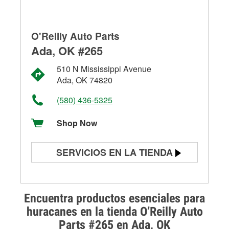
O'Reilly Auto Parts
Ada, OK #265
510 N Mississippi Avenue
Ada, OK 74820
(580) 436-5325
Shop Now
SERVICIOS EN LA TIENDA
Prueba de batería
Prueba de alternadores y
Encuentra productos esenciales para
arrancadores
huracanes en la tienda O’Reilly Auto
Parts #265 en Ada, OK
Revisión de la luz "Check Engine"