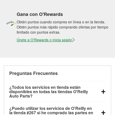
Gana con O'Rewards
Obtén puntos cuando compres en línea o en la tienda.
Obtén puntos más rápido comprando ofertas por tiempo
limitado con puntos extras.
Únete a O'Rewards o inicia sesión
Preguntas Frecuentes
¿Todos los servicios en tienda están
disponibles en todas las tiendas O'Reilly
Auto Parts?
Todos los servicios gratuitos de tienda, incluyendo
¿Puedo utilizar los servicios de O'Reilly en
las pruebas de batería, pruebas de alternador y
la tienda #267 si he comprado las partes en