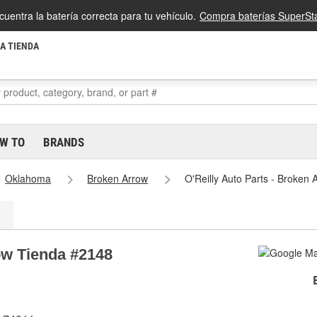
cuentra la batería correcta para tu vehículo.
Compra baterías SuperSta
LA TIENDA
W TO
BRANDS
Oklahoma
Broken Arrow
O'Reilly Auto Parts - Broken
ow Tienda #2148