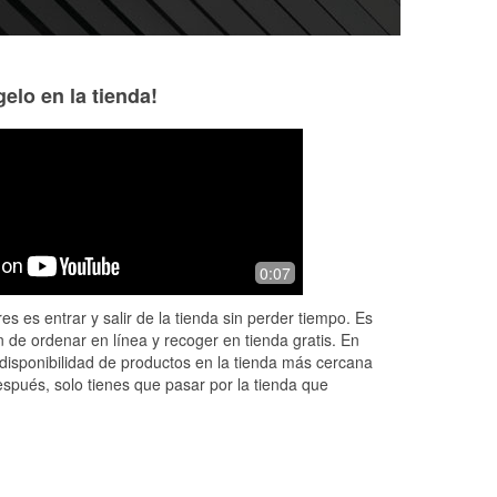
elo en la tienda!
argenis romero
TJ Roberts
5 months ago
8 months ago
e
(Translated by Google) Your auto
This oreillys stor
0:07
ng
parts and customer service are
an account with th
eady
excellent. (Original) Tus respuestos
work at. Was orga
es es entrar y salir de la tienda sin perder tiempo. Es
para autos , y el servicio de atención
desperately neede
 de ordenar en línea y recoger en tienda gratis. En
al c
...
Read More
Read More
disponibilidad de productos en la tienda más cercana
espués, solo tienes que pasar por la tienda que