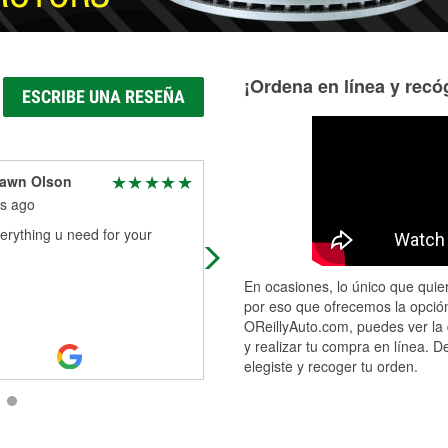
¡Ordena en línea y recóg
ESCRIBE UNA RESEÑA
Dawn Olson
Lucas and Amanda Gill
s ago
4 months ago
erything u need for your
Our driving test day was about to b
ruined due to a 3rd brake light bei
out. We had a teenager in tears, r
En ocasiones, lo único que quier
to call it quits for the day.
...
Read
por eso que ofrecemos la opción
More
OReillyAuto.com, puedes ver la 
y realizar tu compra en línea. D
elegiste y recoger tu orden.