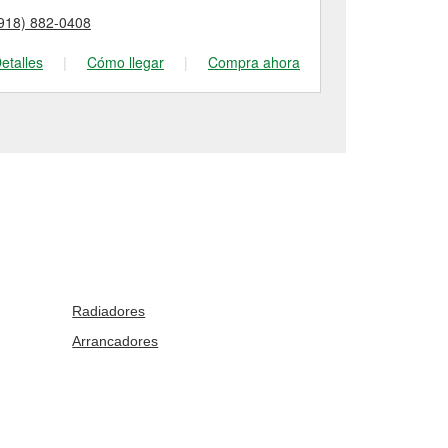
918) 882-0408
(918) 459-38
etalles
|
Cómo llegar
|
Compra ahora
Detalles
|
Radiadores
Arrancadores