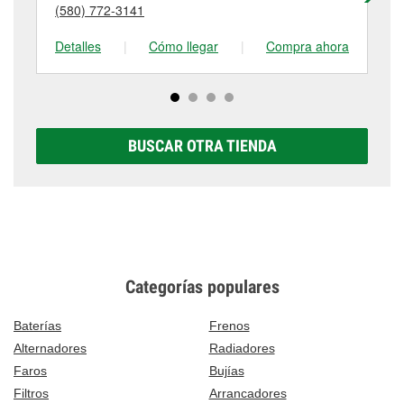
visítanos en 913 W Gary Blvd, Clinton, OK.
(580) 772-3141
(5
tienda #243 para obtener más información.
Detalles
|
Cómo llegar
|
Compra ahora
De
BUSCAR OTRA TIENDA
Categorías populares
Baterías
Frenos
Alternadores
Radiadores
Faros
Bujías
Filtros
Arrancadores