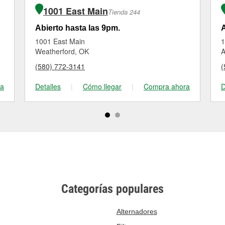
1001 East Main
Tienda 244
Abierto hasta las 9pm.
A
1001 East Main
1
Weatherford, OK
A
(580) 772-3141
(
ra
Detalles
|
Cómo llegar
|
Compra ahora
D
Categorías populares
Alternadores