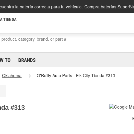
cuentra la batería correcta para tu vehículo.
Compra baterías SuperSta
LA TIENDA
W TO
BRANDS
Oklahoma
O'Reilly Auto Parts - Elk City Tienda #313
enda #313