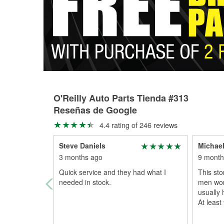
O'Reilly Auto Parts Tienda #313
Reseñas de Google
4.4 rating of 246 reviews
Steve Daniels
Michae
3 months ago
9 month
Quick service and they had what I
This st
needed in stock.
men wor
usually 
At least