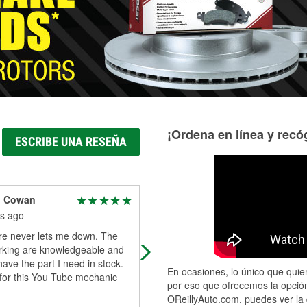
Más información acerca del servicio de mangueras hidráulic
¡Ordena en línea y recóg
ESCRIBE UNA RESEÑA
l Cowan
Matt Fish
s ago
11 months ago
ore never lets me down. The
Good visit
king are knowledgeable and
have the part I need in stock.
En ocasiones, lo único que quier
 for this You Tube mechanic
por eso que ofrecemos la opción
OReillyAuto.com, puedes ver la 