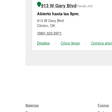
913 W Gary Blvd
Tienda 243
Abierto hasta las 9pm.
913 W Gary Blvd
Clinton, OK
(580) 323-0971
Detalles
|
Cómo llegar
|
Compra aho
Baterías
Frenos