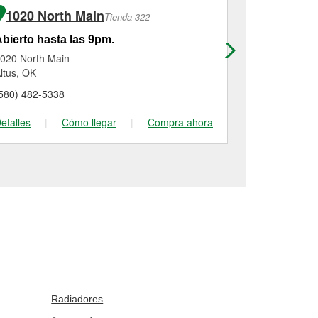
1020 North Main
308 S 2
Tienda 322
bierto hasta las 9pm.
Abierto has
020 North Main
308 S 2nd St
ltus, OK
Canadian, T
580) 482-5338
(806) 323-88
etalles
|
Cómo llegar
|
Compra ahora
Detalles
|
Radiadores