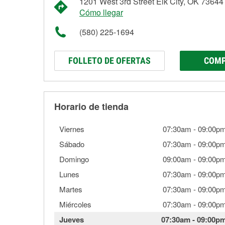
1201 West 3rd Street Elk City, OK 73644
Cómo llegar
(580) 225-1694
FOLLETO DE OFERTAS
COMP
Horario de tienda
Viernes
07:30am
-
09:00p
Sábado
07:30am
-
09:00p
Domingo
09:00am
-
09:00p
Lunes
07:30am
-
09:00p
Martes
07:30am
-
09:00p
Miércoles
07:30am
-
09:00p
Jueves
07:30am
-
09:00p