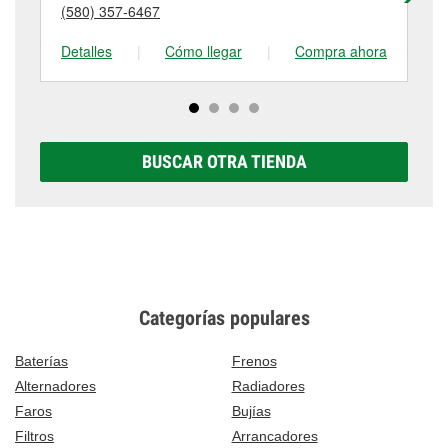
detalles, contáctanos al
(580) 252-4717
o visítanos
(580) 357-6467
(5
tienda #272 para obtener más información.
en 203 South 81 Highway, Duncan, OK.
Detalles
|
Cómo llegar
|
Compra ahora
De
BUSCAR OTRA TIENDA
Categorías populares
Baterías
Frenos
Alternadores
Radiadores
Faros
Bujías
Filtros
Arrancadores