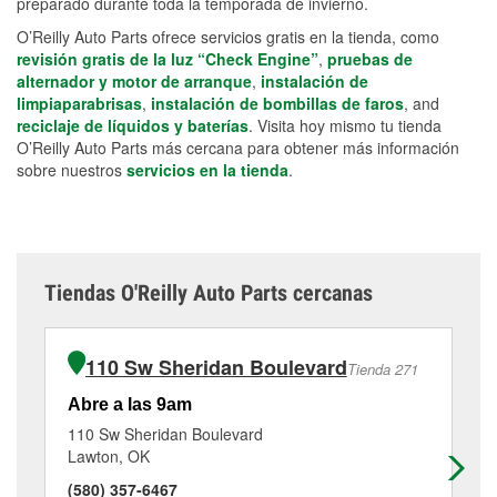
preparado durante toda la temporada de invierno.
O’Reilly Auto Parts ofrece servicios gratis en la tienda, como
revisión gratis de la luz “Check Engine”
,
pruebas de
alternador y motor de arranque
,
instalación de
limpiaparabrisas
,
instalación de bombillas de faros
, and
reciclaje de líquidos y baterías
. Visita hoy mismo tu tienda
O’Reilly Auto Parts más cercana para obtener más información
sobre nuestros
servicios en la tienda
.
Tiendas O'Reilly Auto Parts cercanas
110 Sw Sheridan Boulevard
Tienda 271
Abre a las 9am
Ab
110 Sw Sheridan Boulevard
13
Lawton, OK
El
(580) 357-6467
(5