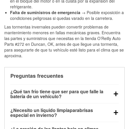
en el bloque del motor o en la culata por la expansión del
refrigerante.
Falta de suministros de emergencia
→ Posible exposición a
condiciones peligrosas si quedas varado en la carretera.
Las tormentas invernales pueden convertir problemas de
mantenimiento menores en fallas mecánicas graves. Encuentra
las partes y suministros que necesitas en la tienda O’Reilly Auto
Parts #272 en Duncan, OK, antes de que llegue una tormenta,
para asegurarte de que tu vehículo esté listo para el clima que se
aproxima.
Preguntas frecuentes
¿Qué tan frío tiene que ser para que falle la
batería de un vehículo?
La capacidad de la batería comienza a disminuir por
¿Necesito un líquido limpiaparabrisas
debajo de los 32 °F y puede perder hasta la mitad de
especial en invierno?
su potencia de arranque cerca de los 0 °F, lo que
Sí. El líquido limpiaparabrisas para invierno resiste
aumenta la probabilidad de que el vehículo no
¿La presión de las llantas baja en climas