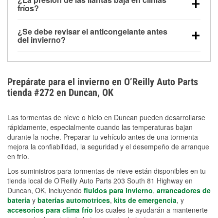
la congelación y ayuda a disolver la sal y la nieve
arranque.
fríos?
derretida en la carretera para mejorar la visibilidad.
Sí. La presión de las llantas normalmente disminuye
¿Se debe revisar el anticongelante antes
alrededor de 1 PSI por cada 10 °F que baja la
del invierno?
temperatura. Puedes obtener más información sobre
Sí. Una mezcla adecuada del anticongelante protege
la baja presión en invierno en nuestro artículo.
el motor contra la congelación, las grietas internas y
el sobrecalentamiento en condiciones de frío
Prepárate para el invierno en O’Reilly Auto Parts
extremo. Aprende cómo comprobar la protección
tienda #272 en Duncan, OK
anticongelante en nuestra sección How-To.
Las tormentas de nieve o hielo en Duncan pueden desarrollarse
rápidamente, especialmente cuando las temperaturas bajan
durante la noche. Preparar tu vehículo antes de una tormenta
mejora la confiabilidad, la seguridad y el desempeño de arranque
en frío.
Los suministros para tormentas de nieve están disponibles en tu
tienda local de O’Reilly Auto Parts 203 South 81 Highway en
Duncan, OK, incluyendo
fluidos para invierno
,
arrancadores de
batería
y
baterías automotrices
,
kits de emergencia
, y
accesorios para clima frío
los cuales te ayudarán a mantenerte