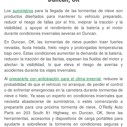
Revisión de la luz "Check Engine"
Los
suministros
para la llegada de las tormentas de nieve son
Reciclaje de baterías y aceite
productos diseñados para mantener tu vehículo preparado,
reducir el riesgo de fallas por el frío, mejorar la tracción y la
Instalación de bombillas de faros
visibilidad, y apoyar el rendimiento de la batería y el motor
Instalación de limpiaparabrisas
durante condiciones invernales severas en Duncan.
En Duncan, OK, las tormentas de nieve pueden traer fuertes
Programa de Préstamo de
nevadas, lluvia helada, hielo negro y prolongadas temperaturas
Herramientas
bajo cero. Estas condiciones aumentan la demanda de la batería,
reducen la tracción de las llantas, espesan los fluidos del motor y
Mezcla de pinturas
afectan la visibilidad, lo que eleva el riesgo de averías y
accidentes durante los viajes invernales.
Rectificación de tambores y discos de
Al
prepararte con anticipación para el clima invernal
, reduces la
freno
probabilidad de que el vehículo no arranque, de perder el control
o de enfrentar emergencias en la carretera durante tormentas de
Mangueras hidráulicas a la medida
nieve o hielo. Ya seas un experto en condiciones invernales que
necesita abastecerse de suministros, o estés comenzando a
Snowstorm Supplies
prepararte para una próxima tormenta de nieve, O’Reilly Auto
Parts en 203 South 81 Highway, en Duncan, OK, tiene las
Tornado Supplies
herramientas, accesorios y dispositivos de carga portátiles para
Conoce más
ayudarte a sobrellevar la tormenta en condiciones seguras y