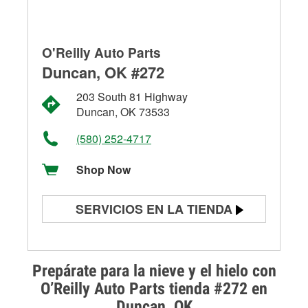
O'Reilly Auto Parts
Duncan, OK #272
203 South 81 Highway
Duncan, OK 73533
(580) 252-4717
Shop Now
SERVICIOS EN LA TIENDA
Prueba de batería
Prueba de alternadores y
Prepárate para la nieve y el hielo con
arrancadores
O’Reilly Auto Parts tienda #272 en
Duncan, OK