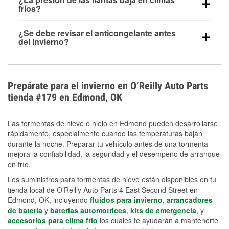
la congelación y ayuda a disolver la sal y la nieve
arranque.
fríos?
derretida en la carretera para mejorar la visibilidad.
Sí. La presión de las llantas normalmente disminuye
¿Se debe revisar el anticongelante antes
alrededor de 1 PSI por cada 10 °F que baja la
del invierno?
temperatura. Puedes obtener más información sobre
Sí. Una mezcla adecuada del anticongelante protege
la baja presión en invierno en nuestro artículo.
el motor contra la congelación, las grietas internas y
el sobrecalentamiento en condiciones de frío
Prepárate para el invierno en O’Reilly Auto Parts
extremo. Aprende cómo comprobar la protección
tienda #179 en Edmond, OK
anticongelante en nuestra sección How-To.
Las tormentas de nieve o hielo en Edmond pueden desarrollarse
rápidamente, especialmente cuando las temperaturas bajan
durante la noche. Preparar tu vehículo antes de una tormenta
mejora la confiabilidad, la seguridad y el desempeño de arranque
en frío.
Los suministros para tormentas de nieve están disponibles en tu
tienda local de O’Reilly Auto Parts 4 East Second Street en
Edmond, OK, incluyendo
fluidos para invierno
,
arrancadores
de batería
y
baterías automotrices
,
kits de emergencia
, y
accesorios para clima frío
los cuales te ayudarán a mantenerte