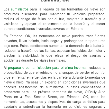
Revisión de la luz "Check Engine"
Los
suministros
para la llegada de las tormentas de nieve son
Reciclaje de baterías y aceite
productos diseñados para mantener tu vehículo preparado,
reducir el riesgo de fallas por el frío, mejorar la tracción y la
Instalación de bombillas de faros
visibilidad, y apoyar el rendimiento de la batería y el motor
Instalación de limpiaparabrisas
durante condiciones invernales severas en Edmond.
En Edmond, OK, las tormentas de nieve pueden traer fuertes
Programa de Préstamo de
nevadas, lluvia helada, hielo negro y prolongadas temperaturas
Herramientas
bajo cero. Estas condiciones aumentan la demanda de la batería,
reducen la tracción de las llantas, espesan los fluidos del motor y
Rectificación de tambores y discos de
afectan la visibilidad, lo que eleva el riesgo de averías y
freno
accidentes durante los viajes invernales.
Al
prepararte con anticipación para el clima invernal
, reduces la
Snowstorm Supplies
probabilidad de que el vehículo no arranque, de perder el control
o de enfrentar emergencias en la carretera durante tormentas de
Tornado Supplies
nieve o hielo. Ya seas un experto en condiciones invernales que
Conoce más
necesita abastecerse de suministros, o estés comenzando a
prepararte para una próxima tormenta de nieve, O’Reilly Auto
Parts en 4 East Second Street, en Edmond, OK, tiene las
herramientas, accesorios y dispositivos de carga portátiles para
ayudarte a sobrellevar la tormenta en condiciones seguras y