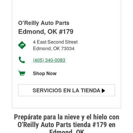
O'Reilly Auto Parts
Edmond, OK #179
4 East Second Street
Edmond, OK 73034
(405) 340-0083
Shop Now
SERVICIOS EN LA TIENDA
Prueba de batería
Prueba de alternadores y
Prepárate para la nieve y el hielo con
arrancadores
O’Reilly Auto Parts tienda #179 en
Edmond, OK