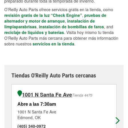
preparado durante toda la temporada de invierno.
O’Reilly Auto Parts ofrece servicios gratis en la tienda, como
revisión gratis de la luz “Check Engine”
,
pruebas de
alternador y motor de arranque
,
instalación de
limpiaparabrisas
,
instalación de bombillas de faros
, and
reciclaje de líquidos y baterías
. Visita hoy mismo tu tienda
O’Reilly Auto Parts más cercana para obtener más información
sobre nuestros
servicios en la tienda
.
Tiendas O'Reilly Auto Parts cercanas
1001 N Santa Fe Ave
Tienda 4475
Abre a las 7:30am
Ab
1001 N Santa Fe Ave
35
Edmond, OK
Ed
(405) 340-0972
(4