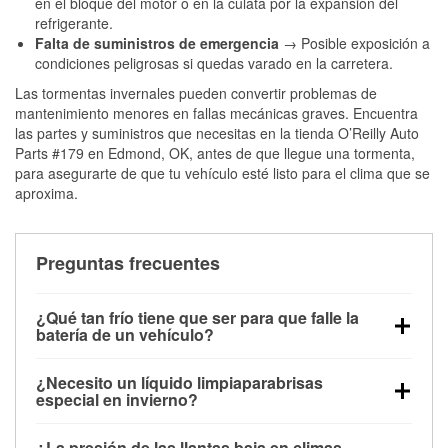
en el bloque del motor o en la culata por la expansión del
refrigerante.
Falta de suministros de emergencia
→ Posible exposición a
condiciones peligrosas si quedas varado en la carretera.
Las tormentas invernales pueden convertir problemas de
mantenimiento menores en fallas mecánicas graves. Encuentra
las partes y suministros que necesitas en la tienda O’Reilly Auto
Parts #179 en Edmond, OK, antes de que llegue una tormenta,
para asegurarte de que tu vehículo esté listo para el clima que se
aproxima.
Preguntas frecuentes
¿Qué tan frío tiene que ser para que falle la
batería de un vehículo?
La capacidad de la batería comienza a disminuir por
¿Necesito un líquido limpiaparabrisas
debajo de los 32 °F y puede perder hasta la mitad de
especial en invierno?
su potencia de arranque cerca de los 0 °F, lo que
Sí. El líquido limpiaparabrisas para invierno resiste
aumenta la probabilidad de que el vehículo no
¿La presión de las llantas baja en climas